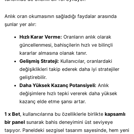
Anlık oran okumasının sağladığı faydalar arasında
şunlar yer alır:
Hızlı Karar Verme:
Oranların anlık olarak
güncellenmesi, bahisçilerin hızlı ve bilinçli
kararlar almasına olanak tanır.
Gelişmiş Strateji:
Kullanıcılar, oranlardaki
değişiklikleri takip ederek daha iyi stratejiler
geliştirebilir.
Daha Yüksek Kazanç Potansiyeli:
Anlık
değişimlere hızlı tepki vererek daha yüksek
kazanç elde etme şansı artar.
1 x Bet
, kullanıcılarına bu özelliklerle birlikte
kapsamlı
bir panel
sunarak bahis deneyimini üst seviyeye
taşıyor. Paneldeki sezgisel tasarım sayesinde, hem yeni