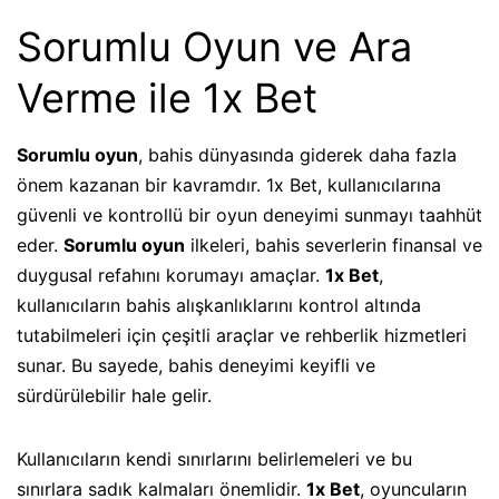
Sorumlu Oyun ve Ara
Verme ile 1x Bet
Sorumlu oyun
, bahis dünyasında giderek daha fazla
önem kazanan bir kavramdır. 1x Bet, kullanıcılarına
güvenli ve kontrollü bir oyun deneyimi sunmayı taahhüt
eder.
Sorumlu oyun
ilkeleri, bahis severlerin finansal ve
duygusal refahını korumayı amaçlar.
1x Bet
,
kullanıcıların bahis alışkanlıklarını kontrol altında
tutabilmeleri için çeşitli araçlar ve rehberlik hizmetleri
sunar. Bu sayede, bahis deneyimi keyifli ve
sürdürülebilir hale gelir.
Kullanıcıların kendi sınırlarını belirlemeleri ve bu
sınırlara sadık kalmaları önemlidir.
1x Bet
, oyuncuların