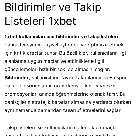
Bildirimler ve Takip
Listeleri 1xbet
1xbet kullanıcıları için bildirimler ve takip listeleri
,
bahis deneyimini kişiselleştirmek ve optimize etmek
için kritik araçlar sunar. Bu özellikler, kullanıcıların ilgi
alanlarına uygun maçlar ve etkinliklerle ilgili
güncellemeleri hızlı bir şekilde almasını sağlar.
Bildirimler
, kullanıcıların favori takımlarının veya spor
dallarının sonuçlarını, oran değişikliklerini ve özel
promosyonları anında öğrenmelerine olanak tanır. Bu,
bahisçilerin stratejik kararlar almasına yardımcı olurken
aynı zamanda zamandan tasarruf etmelerini sağlar.
Takip listeleri ise kullanıcıların ilgilendikleri maçları
veya etkinlikleri kolayca izlemelerine olanak tanır.