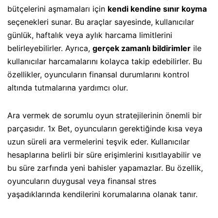
bütçelerini aşmamaları için
kendi kendine sınır koyma
seçenekleri sunar. Bu araçlar sayesinde, kullanıcılar
günlük, haftalık veya aylık harcama limitlerini
belirleyebilirler. Ayrıca,
gerçek zamanlı bildirimler
ile
kullanıcılar harcamalarını kolayca takip edebilirler. Bu
özellikler, oyuncuların finansal durumlarını kontrol
altında tutmalarına yardımcı olur.
Ara vermek de sorumlu oyun stratejilerinin önemli bir
parçasıdır. 1x Bet, oyuncuların gerektiğinde kısa veya
uzun süreli ara vermelerini teşvik eder. Kullanıcılar
hesaplarına belirli bir süre erişimlerini kısıtlayabilir ve
bu süre zarfında yeni bahisler yapamazlar. Bu özellik,
oyuncuların duygusal veya finansal stres
yaşadıklarında kendilerini korumalarına olanak tanır.