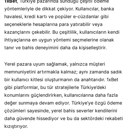
1xBet
, Türkiye pazarında sunduğu çeşitli ödeme
yöntemleriyle de dikkat çekiyor. Kullanıcılar, banka
havalesi, kredi kartı ve popüler e-cüzdanlar gibi
seçeneklerle hesaplarına para yatırabilir veya
kazançlarını çekebilir. Bu çeşitlilik, kullanıcıların kendi
ihtiyaçlarına en uygun yöntemi seçmelerine olanak
tanır ve bahis deneyimini daha da kişiselleştirir.
Yerel pazara uyum sağlamak, yalnızca müşteri
memnuniyetini artırmakla kalmaz; aynı zamanda sadık
bir kullanıcı kitlesi oluşturmanın da anahtarıdır. 1xBet
gibi platformlar, bu tür stratejilerle Türkiye’deki
konumlarını güçlendirirken, kullanıcılarına daha fazla
değer sunmaya devam ediyor. Türkiye’ye özgü ödeme
çözümleri sayesinde, yerel bahis severler kendilerini
daha güvende hissediyor ve bu da sektördeki rekabeti
kızıştırıyor.