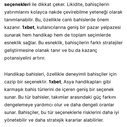
seçenekleri
ile dikkat çeker. Likidite, bahisçilerin
yatırımlarını kolayca nakde çevirebilme yeteneği olarak
tanımlanabilir. Bu, özellikle canlı bahislerde önem
kazanır.
1xbet
, kullanıcılarına geniş bir pazar yelpazesi
sunarak hem handikap hem de toplam seçimlerde
esneklik sağlar. Bu esneklik, bahisçilerin farklı stratejiler
geliştirmesine olanak tanır ve bu da kazanç
potansiyelini artırır.
Handikap bahisleri, özellikle deneyimli bahisçiler için
cazip bir seçenektir.
1xbet
, Asya handikapları gibi
karmaşık bahis türlerini de içeren geniş bir seçenek
sunar. Bu tür bahisler, takımlar arasındaki güç farkını
dengelemeye yardımcı olur ve daha dengeli oranlar
sunar. Bahisçiler, bu tür seçeneklerle risklerini daha iyi
yönetebilir ve daha stratejik kararlar alabilirler.