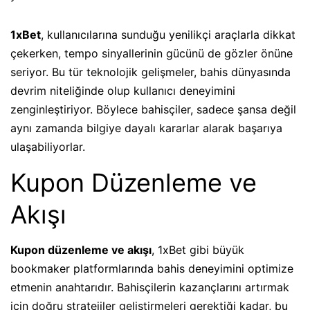
1xBet
, kullanıcılarına sunduğu yenilikçi araçlarla dikkat
çekerken, tempo sinyallerinin gücünü de gözler önüne
seriyor. Bu tür teknolojik gelişmeler, bahis dünyasında
devrim niteliğinde olup kullanıcı deneyimini
zenginleştiriyor. Böylece bahisçiler, sadece şansa değil
aynı zamanda bilgiye dayalı kararlar alarak başarıya
ulaşabiliyorlar.
Kupon Düzenleme ve
Akışı
Kupon düzenleme ve akışı
, 1xBet gibi büyük
bookmaker platformlarında bahis deneyimini optimize
etmenin anahtarıdır. Bahisçilerin kazançlarını artırmak
için doğru stratejiler geliştirmeleri gerektiği kadar, bu