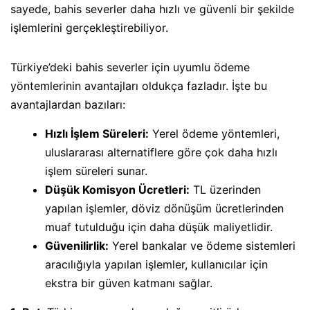
sayede, bahis severler daha hızlı ve güvenli bir şekilde
işlemlerini gerçekleştirebiliyor.
Türkiye’deki bahis severler için uyumlu ödeme
yöntemlerinin avantajları oldukça fazladır. İşte bu
avantajlardan bazıları:
Hızlı İşlem Süreleri:
Yerel ödeme yöntemleri,
uluslararası alternatiflere göre çok daha hızlı
işlem süreleri sunar.
Düşük Komisyon Ücretleri:
TL üzerinden
yapılan işlemler, döviz dönüşüm ücretlerinden
muaf tutulduğu için daha düşük maliyetlidir.
Güvenilirlik:
Yerel bankalar ve ödeme sistemleri
aracılığıyla yapılan işlemler, kullanıcılar için
ekstra bir güven katmanı sağlar.