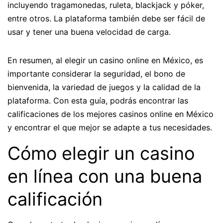
incluyendo tragamonedas, ruleta, blackjack y póker,
entre otros. La plataforma también debe ser fácil de
usar y tener una buena velocidad de carga.
En resumen, al elegir un casino online en México, es
importante considerar la seguridad, el bono de
bienvenida, la variedad de juegos y la calidad de la
plataforma. Con esta guía, podrás encontrar las
calificaciones de los mejores casinos online en México
y encontrar el que mejor se adapte a tus necesidades.
Cómo elegir un casino
en línea con una buena
calificación