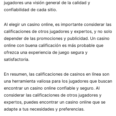
jugadores una visión general de la calidad y
confiabilidad de cada sitio.
Al elegir un casino online, es importante considerar las
calificaciones de otros jugadores y expertos, y no solo
depender de las promociones y publicidad. Un casino
online con buena calificación es más probable que
ofrezca una experiencia de juego segura y
satisfactoria.
En resumen, las calificaciones de casinos en línea son
una herramienta valiosa para los jugadores que buscan
encontrar un casino online confiable y seguro. Al
considerar las calificaciones de otros jugadores y
expertos, puedes encontrar un casino online que se
adapte a tus necesidades y preferencias.