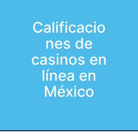
Calificacio
nes de
casinos en
línea en
México