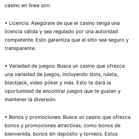
casino en línea son:
• Licencia: Asegúrate de que el casino tenga una
licencia válida y sea regulado por una autoridad
competente. Esto garantiza que el sitio sea seguro y
transparente.
• Variedad de juegos: Busca un casino que ofrezca
una variedad de juegos, incluyendo slots, ruleta,
blackjack, video póker y más. Esto te dará la
oportunidad de encontrar juegos que te gusten y
mantener la diversión.
• Bonos y promociones: Busca un casino que ofrezca
bonos y promociones atractivas, como bonos de
bienvenida, bonos sin depósito y torneos. Estos