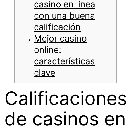
casino en línea
con una buena
calificación
Mejor casino
online:
características
clave
Calificaciones
de casinos en