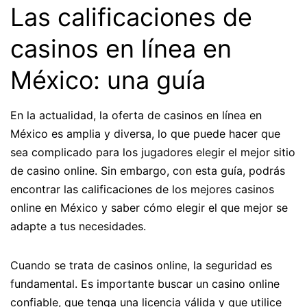
Las calificaciones de
casinos en línea en
México: una guía
En la actualidad, la oferta de casinos en línea en
México es amplia y diversa, lo que puede hacer que
sea complicado para los jugadores elegir el mejor sitio
de casino online. Sin embargo, con esta guía, podrás
encontrar las calificaciones de los mejores casinos
online en México y saber cómo elegir el que mejor se
adapte a tus necesidades.
Cuando se trata de casinos online, la seguridad es
fundamental. Es importante buscar un casino online
confiable, que tenga una licencia válida y que utilice