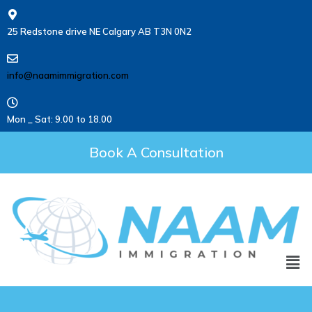
25 Redstone drive NE Calgary AB T3N 0N2
info@naamimmigration.com
Mon _ Sat: 9.00 to 18.00
Book A Consultation