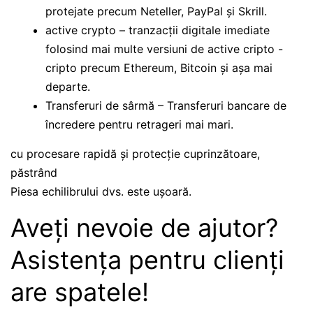
protejate precum Neteller, PayPal și Skrill.
active crypto – tranzacții digitale imediate
folosind mai multe versiuni de active cripto -
cripto precum Ethereum, Bitcoin și așa mai
departe.
Transferuri de sârmă – Transferuri bancare de
încredere pentru retrageri mai mari.
cu procesare rapidă și protecție cuprinzătoare,
păstrând
Piesa echilibrului dvs. este ușoară.
Aveți nevoie de ajutor?
Asistența pentru clienți
are spatele!