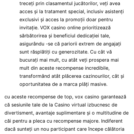
treceți prin clasamentul jucătorilor, veți avea
acces și la tratament special, inclusiv asistenți
exclusivi și acces la promoții doar pentru
invitație. VOX casino online prioritizează
sărbătorirea și beneficiul dedicației tale,
asigurându -se că pariorii extrem de angajați
sunt răsplătiți cu generozitate. Cu cât vă
bucurați mai mult, cu atât veți prospera mai
mult din aceste recompense incredibile,
transformând atât plăcerea cazinourilor, cât și
oportunitatea de a marca plăți masive.
cu aceste recompense de top, vox casino garantează
că sesiunile tale de la Casino virtual izbucnesc de
divertisment, avantaje suplimentare și o multitudine de
căi pentru a pleca cu recompense majore. Indiferent
dacă sunteți un nou participant care începe călătoria