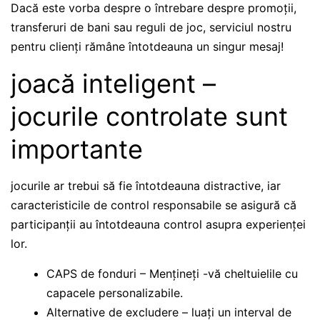
Dacă este vorba despre o întrebare despre promoții,
transferuri de bani sau reguli de joc, serviciul nostru
pentru clienți rămâne întotdeauna un singur mesaj!
joacă inteligent –
jocurile controlate sunt
importante
jocurile ar trebui să fie întotdeauna distractive, iar
caracteristicile de control responsabile se asigură că
participanții au întotdeauna control asupra experienței
lor.
CAPS de fonduri – Mențineți -vă cheltuielile cu
capacele personalizabile.
Alternative de excludere – luați un interval de