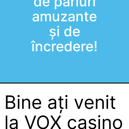
de pariuri
amuzante
și de
încredere!
Bine ați venit
la VOX casino