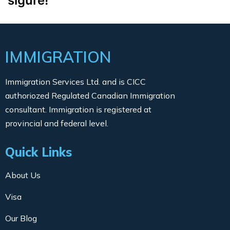
sigure!
IMMIGRATION
Immigration Services Ltd. and is CICC
authoriozed Regulated Canadian Immigration
consultant. Immigration is registered at
provincial and federal level.
Quick Links
About Us
Visa
Our Blog