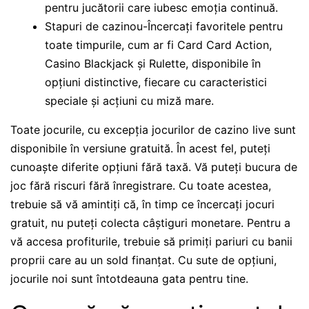
pentru jucătorii care iubesc emoția continuă.
Stapuri de cazinou-Încercați favoritele pentru
toate timpurile, cum ar fi Card Card Action,
Casino Blackjack și Rulette, disponibile în
opțiuni distinctive, fiecare cu caracteristici
speciale și acțiuni cu miză mare.
Toate jocurile, cu excepția jocurilor de cazino live sunt
disponibile în versiune gratuită. În acest fel, puteți
cunoaște diferite opțiuni fără taxă. Vă puteți bucura de
joc fără riscuri fără înregistrare. Cu toate acestea,
trebuie să vă amintiți că, în timp ce încercați jocuri
gratuit, nu puteți colecta câștiguri monetare. Pentru a
vă accesa profiturile, trebuie să primiți pariuri cu banii
proprii care au un sold finanțat. Cu sute de opțiuni,
jocurile noi sunt întotdeauna gata pentru tine.