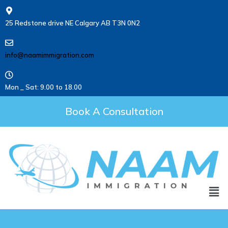
25 Redstone drive NE Calgary AB T3N 0N2
info@naamimmigration.com
Mon _ Sat: 9.00 to 18.00
Book A Consultation