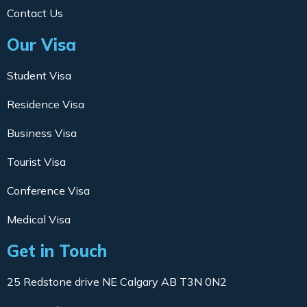
Contact Us
Our Visa
Student Visa
Residence Visa
Business Visa
Tourist Visa
Conference Visa
Medical Visa
Get in Touch
25 Redstone drive NE Calgary AB T3N 0N2