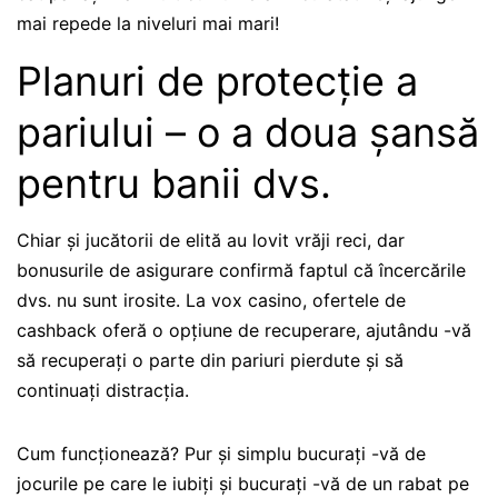
mai repede la niveluri mai mari!
Planuri de protecție a
pariului – o a doua șansă
pentru banii dvs.
Chiar și jucătorii de elită au lovit vrăji reci, dar
bonusurile de asigurare confirmă faptul că încercările
dvs. nu sunt irosite. La vox casino, ofertele de
cashback oferă o opțiune de recuperare, ajutându -vă
să recuperați o parte din pariuri pierdute și să
continuați distracția.
Cum funcționează? Pur și simplu bucurați -vă de
jocurile pe care le iubiți și bucurați -vă de un rabat pe