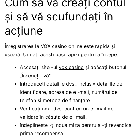
Cum să vă creați contul
și să vă scufundați în
acțiune
Înregistrarea la VOX casino online este rapidă și
ușoară. Urmați acești pași rapizi pentru a începe:
Accesați site -ul
vox casino
și apăsați butonul
„Înscrieți -vă”.
Introduceți detaliile dvs., inclusiv detaliile de
identificare, adresa de e -mail, numărul de
telefon și metoda de finanțare.
Verificați noul dvs. cont cu un e -mail de
validare în căsuța de e -mail.
îndeplinește -ți noua miză pentru a -ți revendica
prima recompensă.