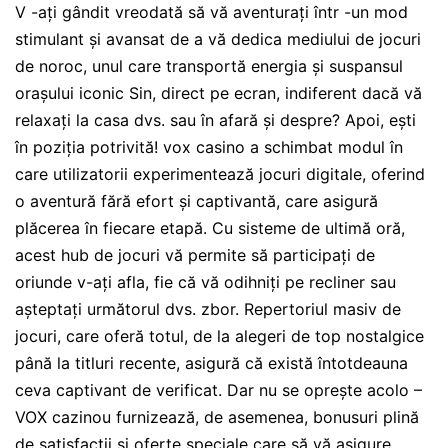
V -ați gândit vreodată să vă aventurați într -un mod
stimulant și avansat de a vă dedica mediului de jocuri
de noroc, unul care transportă energia și suspansul
orașului iconic Sin, direct pe ecran, indiferent dacă vă
relaxați la casa dvs. sau în afară și despre? Apoi, ești
în poziția potrivită! vox casino a schimbat modul în
care utilizatorii experimentează jocuri digitale, oferind
o aventură fără efort și captivantă, care asigură
plăcerea în fiecare etapă. Cu sisteme de ultimă oră,
acest hub de jocuri vă permite să participați de
oriunde v-ați afla, fie că vă odihniți pe recliner sau
așteptați următorul dvs. zbor. Repertoriul masiv de
jocuri, care oferă totul, de la alegeri de top nostalgice
până la titluri recente, asigură că există întotdeauna
ceva captivant de verificat. Dar nu se oprește acolo –
VOX cazinou furnizează, de asemenea, bonusuri plină
de satisfacții și oferte speciale care să vă asigure