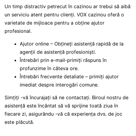
Un timp distractiv petrecut în cazinou ar trebui să aibă
un serviciu atent pentru clienți. VOX cazinou oferă o
varietate de mijloace pentru a obține ajutor
profesional.
Ajutor online – Obțineți asistență rapidă de la
agenții de asistență profesioniști.
Întrebări prin e-mail-primiți răspuns în
profunzime în câteva ore.
Întrebări frecvente detaliate – primiți ajutor
imediat despre interogări comune.
Simțiți -vă încurajați să ne contactați. Biroul nostru de
asistență este încântat să vă sprijine toată ziua în
fiecare zi, asigurându -vă că experiența dvs. de joc
este plăcută.