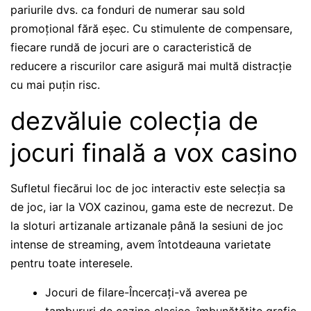
pariurile dvs. ca fonduri de numerar sau sold
promoțional fără eșec. Cu stimulente de compensare,
fiecare rundă de jocuri are o caracteristică de
reducere a riscurilor care asigură mai multă distracție
cu mai puțin risc.
dezvăluie colecția de
jocuri finală a vox casino
Sufletul fiecărui loc de joc interactiv este selecția sa
de joc, iar la VOX cazinou, gama este de necrezut. De
la sloturi artizanale artizanale până la sesiuni de joc
intense de streaming, avem întotdeauna varietate
pentru toate interesele.
Jocuri de filare-Încercați-vă averea pe