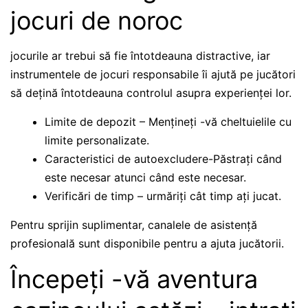
jocuri de noroc
jocurile ar trebui să fie întotdeauna distractive, iar
instrumentele de jocuri responsabile îi ajută pe jucători
să dețină întotdeauna controlul asupra experienței lor.
Limite de depozit – Mențineți -vă cheltuielile cu
limite personalizate.
Caracteristici de autoexcludere-Păstrați când
este necesar atunci când este necesar.
Verificări de timp – urmăriți cât timp ați jucat.
Pentru sprijin suplimentar, canalele de asistență
profesională sunt disponibile pentru a ajuta jucătorii.
Începeți -vă aventura