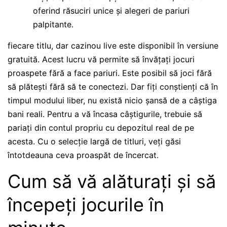
oferind răsuciri unice și alegeri de pariuri
palpitante.
fiecare titlu, dar cazinou live este disponibil în versiune
gratuită. Acest lucru vă permite să învățați jocuri
proaspete fără a face pariuri. Este posibil să joci fără
să plătești fără să te conectezi. Dar fiți conștienți că în
timpul modului liber, nu există nicio șansă de a câștiga
bani reali. Pentru a vă încasa câștigurile, trebuie să
pariați din contul propriu cu depozitul real de pe
acesta. Cu o selecție largă de titluri, veți găsi
întotdeauna ceva proaspăt de încercat.
Cum să vă alăturați și să
începeți jocurile în