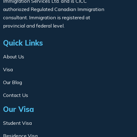
Immigration Services Ltd. and is CICC
authoriozed Regulated Canadian Immigration
consultant. Immigration is registered at
provincial and federal level.
Quick Links
About Us
Visa
Our Blog
Contact Us
Our Visa
Student Visa
Residence Visa