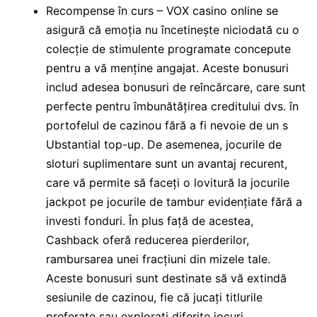
Recompense în curs – VOX casino online se
asigură că emoția nu încetinește niciodată cu o
colecție de stimulente programate concepute
pentru a vă menține angajat. Aceste bonusuri
includ adesea bonusuri de reîncărcare, care sunt
perfecte pentru îmbunătățirea creditului dvs. în
portofelul de cazinou fără a fi nevoie de un s
Ubstantial top-up. De asemenea, jocurile de
sloturi suplimentare sunt un avantaj recurent,
care vă permite să faceți o lovitură la jocurile
jackpot pe jocurile de tambur evidențiate fără a
investi fonduri. În plus față de acestea,
Cashback oferă reducerea pierderilor,
rambursarea unei fracțiuni din mizele tale.
Aceste bonusuri sunt destinate să vă extindă
sesiunile de cazinou, fie că jucați titlurile
preferate sau explorați diferite jocuri.