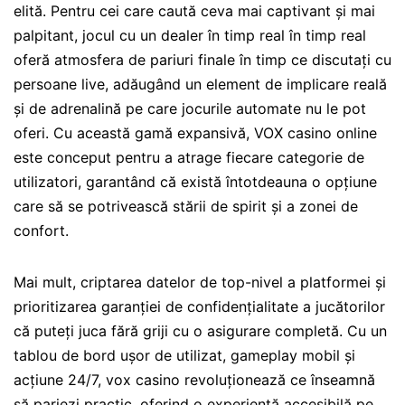
elită. Pentru cei care caută ceva mai captivant și mai
palpitant, jocul cu un dealer în timp real în timp real
oferă atmosfera de pariuri finale în timp ce discutați cu
persoane live, adăugând un element de implicare reală
și de adrenalină pe care jocurile automate nu le pot
oferi. Cu această gamă expansivă, VOX casino online
este conceput pentru a atrage fiecare categorie de
utilizatori, garantând că există întotdeauna o opțiune
care să se potrivească stării de spirit și a zonei de
confort.
Mai mult, criptarea datelor de top-nivel a platformei și
prioritizarea garanției de confidențialitate a jucătorilor
că puteți juca fără griji cu o asigurare completă. Cu un
tablou de bord ușor de utilizat, gameplay mobil și
acțiune 24/7, vox casino revoluționează ce înseamnă
să pariezi practic, oferind o experiență accesibilă pe