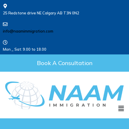
25 Redstone drive NE Calgary AB T3N 0N2
info@naamimmigration.com
Mon _ Sat: 9.00 to 18.00
Book A Consultation