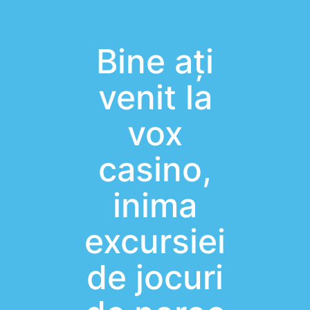
Bine ați
venit la
vox
casino,
inima
excursiei
de jocuri