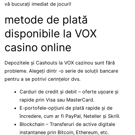
vă bucurați imediat de jocuri!
metode de plată
disponibile la VOX
casino online
Depozitele și Cashouts la VOX cazinou sunt fără
probleme. Alegeți dintr -o serie de soluții bancare
pentru a se potrivi cerințelor dvs.
Carduri de credit și debit – oferte ușoare și
rapide prin Visa sau MasterCard.
E-portofele-opțiuni de plată rapide și de
încredere, cum ar fi PayPal, Neteller și Skrill.
Blockchain – Transferuri de active digitale
instantanee prin Bitcoin, Ethereum, etc.