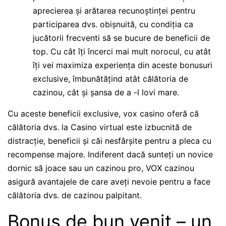
aprecierea și arătarea recunoștinței pentru
participarea dvs. obișnuită, cu condiția ca
jucătorii frecventi să se bucure de beneficii de
top. Cu cât îți încerci mai mult norocul, cu atât
îți vei maximiza experiența din aceste bonusuri
exclusive, îmbunătățind atât călătoria de
cazinou, cât și șansa de a -l lovi mare.
Cu aceste beneficii exclusive, vox casino oferă că
călătoria dvs. la Casino virtual este izbucnită de
distracție, beneficii și căi nesfârșite pentru a pleca cu
recompense majore. Indiferent dacă sunteți un novice
dornic să joace sau un cazinou pro, VOX cazinou
asigură avantajele de care aveți nevoie pentru a face
călătoria dvs. de cazinou palpitant.
Bonus de bun venit – un