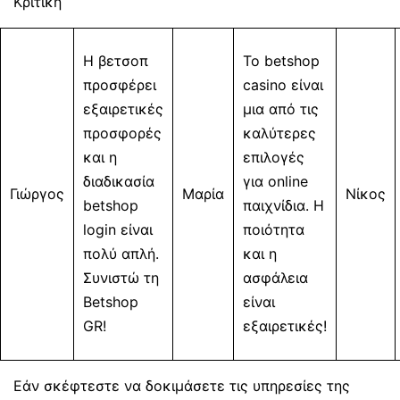
Κριτική
Η βετσοπ
Το betshop
προσφέρει
casino είναι
εξαιρετικές
μια από τις
προσφορές
καλύτερες
και η
επιλογές
διαδικασία
για online
Γιώργος
Μαρία
Νίκος
betshop
παιχνίδια. Η
login είναι
ποιότητα
πολύ απλή.
και η
Συνιστώ τη
ασφάλεια
Betshop
είναι
GR!
εξαιρετικές!
Εάν σκέφτεστε να δοκιμάσετε τις υπηρεσίες της