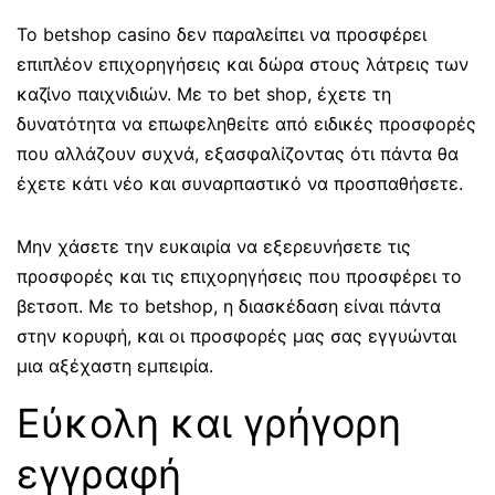
Το betshop casino δεν παραλείπει να προσφέρει
επιπλέον επιχορηγήσεις και δώρα στους λάτρεις των
καζίνο παιχνιδιών. Με το bet shop, έχετε τη
δυνατότητα να επωφεληθείτε από ειδικές προσφορές
που αλλάζουν συχνά, εξασφαλίζοντας ότι πάντα θα
έχετε κάτι νέο και συναρπαστικό να προσπαθήσετε.
Μην χάσετε την ευκαιρία να εξερευνήσετε τις
προσφορές και τις επιχορηγήσεις που προσφέρει το
βετσοπ. Με το betshop, η διασκέδαση είναι πάντα
στην κορυφή, και οι προσφορές μας σας εγγυώνται
μια αξέχαστη εμπειρία.
Εύκολη και γρήγορη
εγγραφή