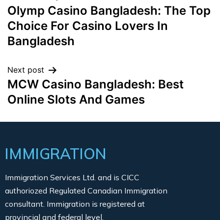
Olymp Casino Bangladesh: The Top
Choice For Casino Lovers In
Bangladesh
Next post
MCW Casino Bangladesh: Best
Online Slots And Games
IMMIGRATION
Immigration Services Ltd. and is CICC
authoriozed Regulated Canadian Immigration
consultant. Immigration is registered at
provincial and federal level.