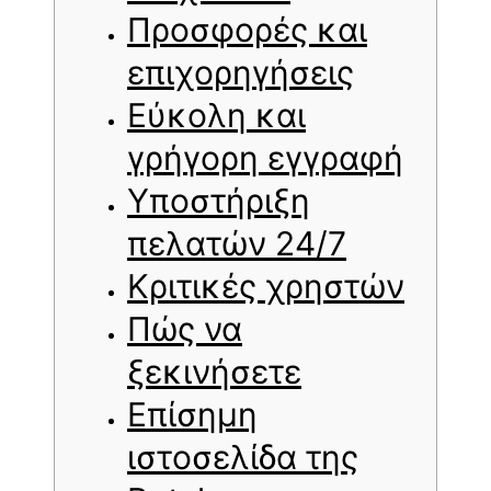
Προσφορές και
επιχορηγήσεις
Εύκολη και
γρήγορη εγγραφή
Υποστήριξη
πελατών 24/7
Κριτικές χρηστών
Πώς να
ξεκινήσετε
Επίσημη
ιστοσελίδα της