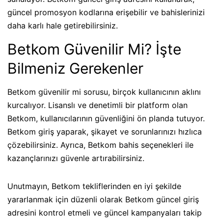
güncel promosyon kodlarına erişebilir ve bahislerinizi
daha karlı hale getirebilirsiniz.
Betkom Güvenilir Mi? İşte
Bilmeniz Gerekenler
Betkom güvenilir mi sorusu, birçok kullanıcının aklını
kurcalıyor. Lisanslı ve denetimli bir platform olan
Betkom, kullanıcılarının güvenliğini ön planda tutuyor.
Betkom giriş yaparak, şikayet ve sorunlarınızı hızlıca
çözebilirsiniz. Ayrıca, Betkom bahis seçenekleri ile
kazançlarınızı güvenle artırabilirsiniz.
Unutmayın, Betkom tekliflerinden en iyi şekilde
yararlanmak için düzenli olarak Betkom güncel giriş
adresini kontrol etmeli ve güncel kampanyaları takip