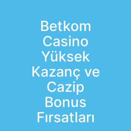
Betkom
Casino
Yüksek
Kazanç ve
Cazip
Bonus
Fırsatları