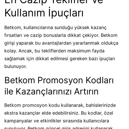
Kullanım İpuçları
Betkom, kullanıcılarına sunduğu yüksek kazanç
fırsatları ve cazip bonuslarla dikkat çekiyor. Betkom
girişi yaparak bu avantajlardan yararlanmak oldukça
kolay. Ancak, bu tekliflerden maksimum fayda
sağlamak için dikkat edilmesi gereken bazı ipuçları
bulunuyor.
Betkom Promosyon Kodları
ile Kazançlarınızı Artırın
Betkom promosyon kodu kullanarak, bahislerinizde
ekstra kazançlar elde edebilirsiniz. Bu kodlar, özel
kampanyalar ve etkinlikler sırasında kullanıcılara
sunuluyor. Betkom güncel giriş adresini kullanarak,