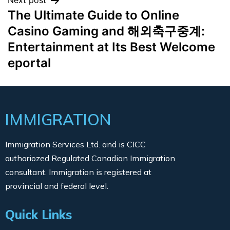
Next post
The Ultimate Guide to Online
Casino Gaming and 해외축구중계:
Entertainment at Its Best Welcome
eportal
IMMIGRATION
Immigration Services Ltd. and is CICC
authoriozed Regulated Canadian Immigration
consultant. Immigration is registered at
provincial and federal level.
Quick Links