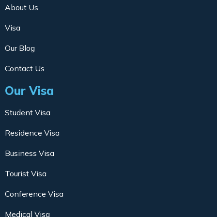
About Us
Visa
Our Blog
Contact Us
Our Visa
Student Visa
Residence Visa
Business Visa
Tourist Visa
Conference Visa
Medical Visa