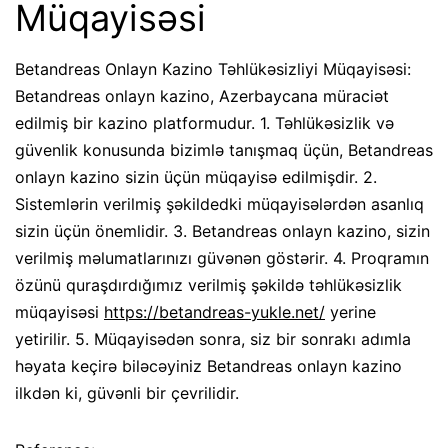
Müqayisəsi
Betandreas Onlayn Kazino Təhlükəsizliyi Müqayisəsi:
Betandreas onlayn kazino, Azerbaycana müraciət
edilmiş bir kazino platformudur. 1. Təhlükəsizlik və
güvenlik konusunda bizimlə tanışmaq üçün, Betandreas
onlayn kazino sizin üçün müqayisə edilmişdir. 2.
Sistemlərin verilmiş şəkildedki müqayisələrdən asanlıq
sizin üçün önemlidir. 3. Betandreas onlayn kazino, sizin
verilmiş məlumatlarınızı güvənən göstərir. 4. Proqramın
özünü quraşdırdığımız verilmiş şəkildə təhlükəsizlik
müqayisəsi
https://betandreas-yukle.net/
yerine
yetirilir. 5. Müqayisədən sonra, siz bir sonrakı adımla
həyata keçirə biləcəyiniz Betandreas onlayn kazino
ilkdən ki, güvənli bir çevrilidir.