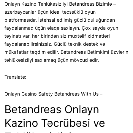
Onlayn Kazino Təhlükəsizliyi Betandreas Bizimlə –
azerbaycanlar üçün ideal təcssüklü oyun
platformasıdır. İstehsal edilmiş güclü qulluğundan
faydalanmaq üçün əlaqə saxlayın. Çox sayda oyun
təyinatı var, hər birindən siz müxtəlif xidmətləri
faydalanabilirsinizsiz. Güclü teknik destək və
mükafatlar təqdim edilir. Betandreas Betimkimi üzvlərin
təhlükəsizliyi saxlamaq üçün mövcud edir.
Translate:
Onlayn Casino Safety Betandreas With Us –
Betandreas Onlayn
Kazino Təcrübəsi ve