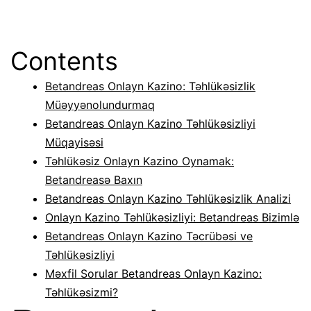
Contents
Betandreas Onlayn Kazino: Təhlükəsizlik
Müəyyənolundurmaq
Betandreas Onlayn Kazino Təhlükəsizliyi
Müqayisəsi
Təhlükəsiz Onlayn Kazino Oynamak:
Betandreasə Baxın
Betandreas Onlayn Kazino Təhlükəsizlik Analizi
Onlayn Kazino Təhlükəsizliyi: Betandreas Bizimlə
Betandreas Onlayn Kazino Təcrübəsi ve
Təhlükəsizliyi
Məxfil Sorular Betandreas Onlayn Kazino:
Təhlükəsizmi?