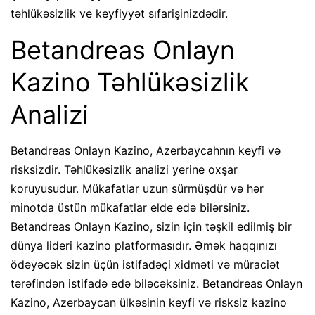
təhlükəsizlik ve keyfiyyət sıfarişinizdədir.
Betandreas Onlayn
Kazino Təhlükəsizlik
Analizi
Betandreas Onlayn Kazino, Azerbaycahnın keyfi və
risksizdir. Təhlükəsizlik analizi yerine oxşar
koruyusudur. Mükafatlar uzun sürmüşdür və hər
minotda üstün mükafatlar elde edə bilərsiniz.
Betandreas Onlayn Kazino, sizin için təşkil edilmiş bir
dünya lideri kazino platformasıdır. Əmək haqqınızı
ödəyəcək sizin üçün istifadəçi xidməti və müraciət
tərəfindən istifadə edə biləcəksiniz. Betandreas Onlayn
Kazino, Azerbaycan ülkəsinin keyfi və risksiz kazino