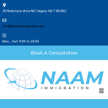
25 Redstone drive NE Calgary AB T3N 0N2
info@naamimmigration.com
Mon _ Sat: 9.00 to 18.00
Book A Consultation