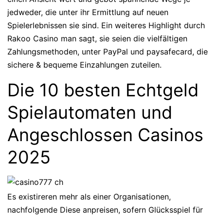
jedweder, die unter ihr Ermittlung auf neuen
Spielerlebnissen sie sind. Ein weiteres Highlight durch
Rakoo Casino man sagt, sie seien die vielfältigen
Zahlungsmethoden, unter PayPal und paysafecard, die
sichere & bequeme Einzahlungen zuteilen.
Die 10 besten Echtgeld
Spielautomaten und
Angeschlossen Casinos
2025
Es existireren mehr als einer Organisationen,
nachfolgende Diese anpreisen, sofern Glücksspiel für