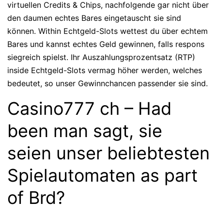
virtuellen Credits & Chips, nachfolgende gar nicht über
den daumen echtes Bares eingetauscht sie sind
können.
Within Echtgeld-Slots wettest du über echtem
Bares und kannst echtes Geld gewinnen, falls respons
siegreich spielst. Ihr Auszahlungsprozentsatz (RTP)
inside Echtgeld-Slots vermag höher werden, welches
bedeutet, so unser Gewinnchancen passender sie sind.
Casino777 ch – Had
been man sagt, sie
seien unser beliebtesten
Spielautomaten as part
of Brd?