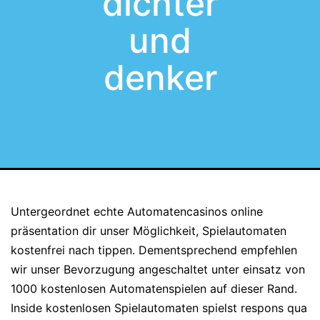
dichter
und
denker
Untergeordnet echte Automatencasinos online
präsentation dir unser Möglichkeit, Spielautomaten
kostenfrei nach tippen. Dementsprechend empfehlen
wir unser Bevorzugung angeschaltet unter einsatz von
1000 kostenlosen Automatenspielen auf dieser Rand.
Inside kostenlosen Spielautomaten spielst respons qua