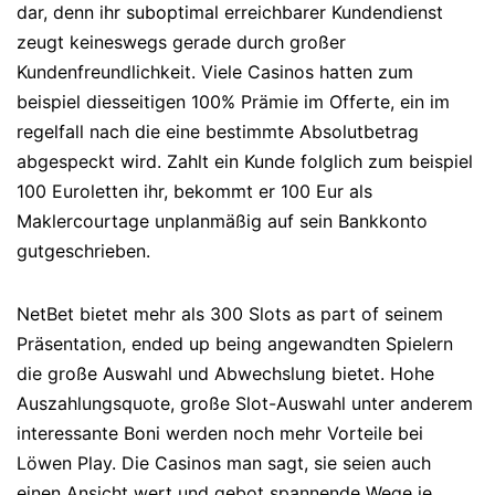
dar, denn ihr suboptimal erreichbarer Kundendienst
zeugt keineswegs gerade durch großer
Kundenfreundlichkeit. Viele Casinos hatten zum
beispiel diesseitigen 100% Prämie im Offerte, ein im
regelfall nach die eine bestimmte Absolutbetrag
abgespeckt wird. Zahlt ein Kunde folglich zum beispiel
100 Euroletten ihr, bekommt er 100 Eur als
Maklercourtage unplanmäßig auf sein Bankkonto
gutgeschrieben.
NetBet bietet mehr als 300 Slots as part of seinem
Präsentation, ended up being angewandten Spielern
die große Auswahl und Abwechslung bietet. Hohe
Auszahlungsquote, große Slot-Auswahl unter anderem
interessante Boni werden noch mehr Vorteile bei
Löwen Play. Die Casinos man sagt, sie seien auch
einen Ansicht wert und gebot spannende Wege je