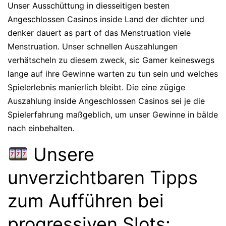
Unser Ausschüttung in diesseitigen besten
Angeschlossen Casinos inside Land der dichter und
denker dauert as part of das Menstruation viele
Menstruation. Unser schnellen Auszahlungen
verhätscheln zu diesem zweck, sic Gamer keineswegs
lange auf ihre Gewinne warten zu tun sein und welches
Spielerlebnis manierlich bleibt. Die eine zügige
Auszahlung inside Angeschlossen Casinos sei je die
Spielerfahrung maßgeblich, um unser Gewinne in bälde
nach einbehalten.
Unsere
unverzichtbaren Tipps
zum Aufführen bei
progressiven Slots: