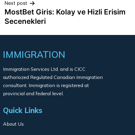
Next post
MostBet Giris: Kolay ve Hizli Erisim
Secenekleri
IMMIGRATION
Immigration Services Ltd. and is CICC
authoriozed Regulated Canadian Immigration
consultant. Immigration is registered at
provincial and federal level.
Quick Links
About Us