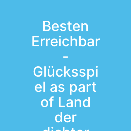
Besten
Erreichbar
-
Glücksspi
el as part
of Land
der