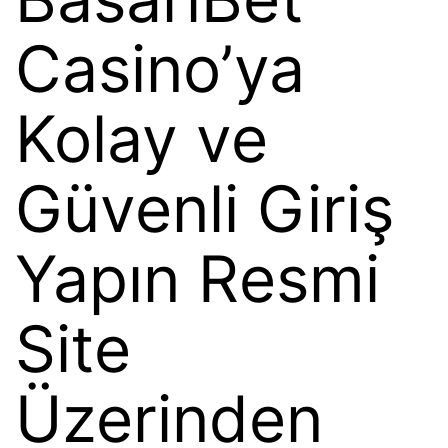
Casino’ya
Kolay ve
Güvenli Giriş
Yapın Resmi
Site
Üzerinden