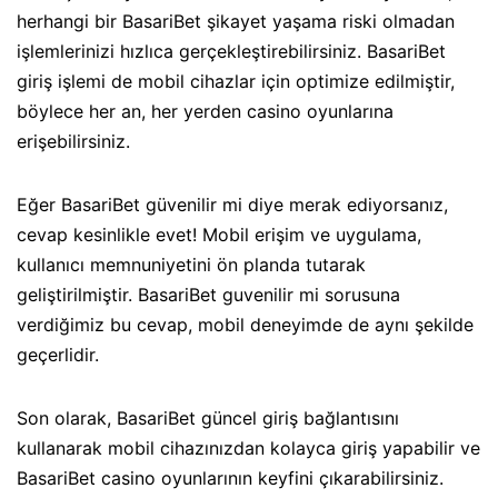
herhangi bir BasariBet şikayet yaşama riski olmadan
işlemlerinizi hızlıca gerçekleştirebilirsiniz. BasariBet
giriş işlemi de mobil cihazlar için optimize edilmiştir,
böylece her an, her yerden casino oyunlarına
erişebilirsiniz.
Eğer BasariBet güvenilir mi diye merak ediyorsanız,
cevap kesinlikle evet! Mobil erişim ve uygulama,
kullanıcı memnuniyetini ön planda tutarak
geliştirilmiştir. BasariBet guvenilir mi sorusuna
verdiğimiz bu cevap, mobil deneyimde de aynı şekilde
geçerlidir.
Son olarak, BasariBet güncel giriş bağlantısını
kullanarak mobil cihazınızdan kolayca giriş yapabilir ve
BasariBet casino oyunlarının keyfini çıkarabilirsiniz.