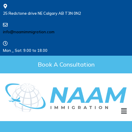
25 Redstone drive NE Calgary AB T3N 0N2
info@naamimmigration.com
Mon _ Sat: 9.00 to 18.00
Book A Consultation