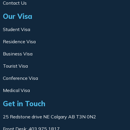
Contact Us
Our Visa
Student Visa
Residence Visa
Business Visa
Tourist Visa
Conference Visa
Medical Visa
Get in Touch
25 Redstone drive NE Calgary AB T3N 0N2
Front Desk: 403 975 1817