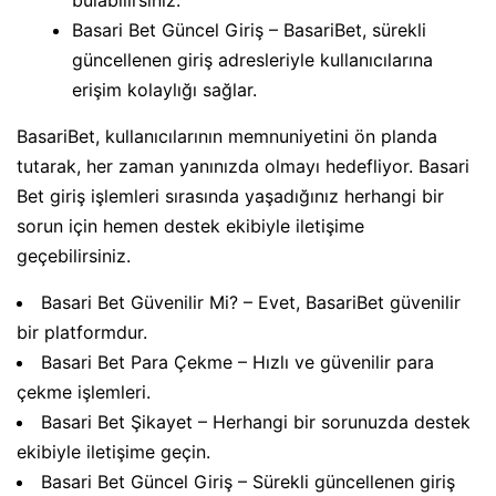
bulabilirsiniz.
Basari Bet Güncel Giriş – BasariBet, sürekli
güncellenen giriş adresleriyle kullanıcılarına
erişim kolaylığı sağlar.
BasariBet, kullanıcılarının memnuniyetini ön planda
tutarak, her zaman yanınızda olmayı hedefliyor. Basari
Bet giriş işlemleri sırasında yaşadığınız herhangi bir
sorun için hemen destek ekibiyle iletişime
geçebilirsiniz.
Basari Bet Güvenilir Mi? – Evet, BasariBet güvenilir
bir platformdur.
Basari Bet Para Çekme – Hızlı ve güvenilir para
çekme işlemleri.
Basari Bet Şikayet – Herhangi bir sorunuzda destek
ekibiyle iletişime geçin.
Basari Bet Güncel Giriş – Sürekli güncellenen giriş