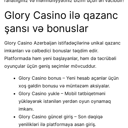
rahatlığınız və məmnuniyyətiniz bizim üçün ən vacibdir!
Glory Casino ilə qazanc
şansı və bonuslar
Glory Casino Azerbaijan istifadəçilərinə unikal qazanc
imkanları və cəlbedici bonuslar təqdim edir.
Platformada həm yeni başlayanlar, həm də təcrübəli
oyunçular üçün geniş seçimlər mövcuddur.
Glory Casino bonus – Yeni hesab açanlar üçün
xoş gəldin bonusu və müntəzəm aksiyalar.
Glory Casino yukle – Mobil tətbiqetməni
yükləyərək istənilən yerdən oyun oynamaq
imkanı.
Glory Casino güncel giriş – Son dəqiqə
yenilikləri ilə platformaya asan giriş.