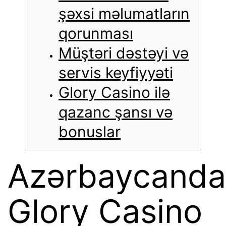
şəxsi məlumatların
qorunması
Müştəri dəstəyi və
servis keyfiyyəti
Glory Casino ilə
qazanc şansı və
bonuslar
Azərbaycanda
Glory Casino