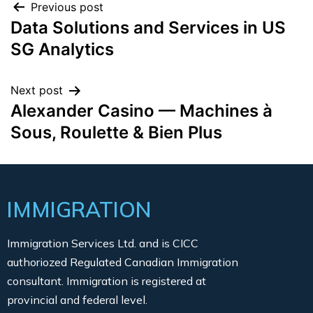
Previous post
Data Solutions and Services in US
SG Analytics
Next post
Alexander Casino — Machines à
Sous, Roulette & Bien Plus
IMMIGRATION
Immigration Services Ltd. and is CICC
authoriozed Regulated Canadian Immigration
consultant. Immigration is registered at
provincial and federal level.