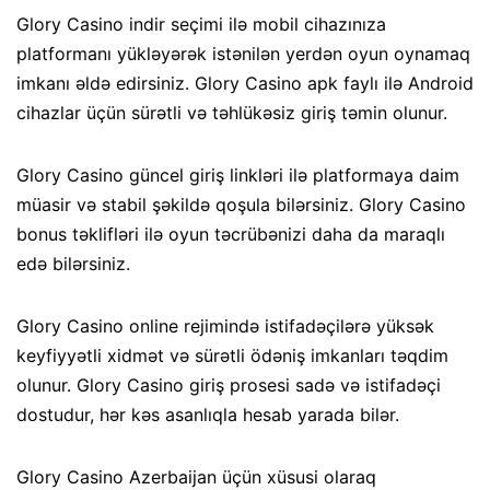
Glory Casino indir seçimi ilə mobil cihazınıza
platformanı yükləyərək istənilən yerdən oyun oynamaq
imkanı əldə edirsiniz. Glory Casino apk faylı ilə Android
cihazlar üçün sürətli və təhlükəsiz giriş təmin olunur.
Glory Casino güncel giriş linkləri ilə platformaya daim
müasir və stabil şəkildə qoşula bilərsiniz. Glory Casino
bonus təklifləri ilə oyun təcrübənizi daha da maraqlı
edə bilərsiniz.
Glory Casino online rejimində istifadəçilərə yüksək
keyfiyyətli xidmət və sürətli ödəniş imkanları təqdim
olunur. Glory Casino giriş prosesi sadə və istifadəçi
dostudur, hər kəs asanlıqla hesab yarada bilər.
Glory Casino Azerbaijan üçün xüsusi olaraq