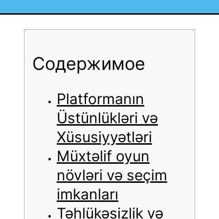
Содержимое
Platformanın
Üstünlükləri və
Xüsusiyyətləri
Müxtəlif oyun
növləri və seçim
imkanları
Təhlükəsizlik və