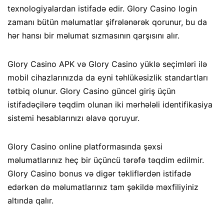
texnologiyalardan istifadə edir. Glory Casino login
zamanı bütün məlumatlar şifrələnərək qorunur, bu da
hər hansı bir məlumat sızmasının qarşısını alır.
Glory Casino APK və Glory Casino yüklə seçimləri ilə
mobil cihazlarınızda da eyni təhlükəsizlik standartları
tətbiq olunur. Glory Casino güncel giriş üçün
istifadəçilərə təqdim olunan iki mərhələli identifikasiya
sistemi hesablarınızı əlavə qoruyur.
Glory Casino online platformasında şəxsi
məlumatlarınız heç bir üçüncü tərəfə təqdim edilmir.
Glory Casino bonus və digər təkliflərdən istifadə
edərkən də məlumatlarınız tam şəkildə məxfiliyiniz
altında qalır.