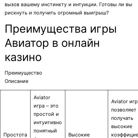
вызов вашему инстинкту и интуиции. Готовы ли вы
рискнуть и получить огромный выигрыш?
Преимущества игры
Авиатор в онлайн
казино
Преимущество
Описание
Aviator
Aviator иг
игра – это
позволяет
простой и
получать
интуитивно
высокие
понятный
Простота
Высокие
коэффици