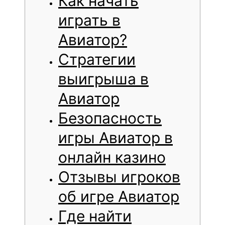
Как начать
играть в
Авиатор?
Стратегии
выигрыша в
Авиатор
Безопасность
игры Авиатор в
онлайн казино
Отзывы игроков
об игре Авиатор
Где найти