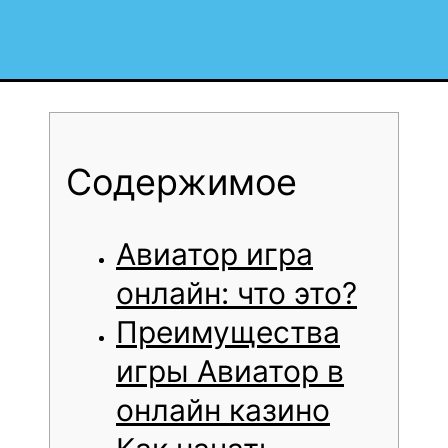
Содержимое
Авиатор игра
онлайн: что это?
Преимущества
игры Авиатор в
онлайн казино