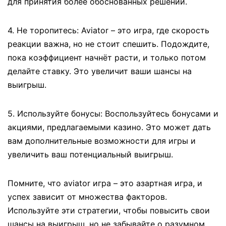
для принятия более обоснованных решений.
4. Не торопитесь: Aviator – это игра, где скорость
реакции важна, но не стоит спешить. Подождите,
пока коэффициент начнёт расти, и только потом
делайте ставку. Это увеличит ваши шансы на
выигрыш.
5. Используйте бонусы: Воспользуйтесь бонусами и
акциями, предлагаемыми казино. Это может дать
вам дополнительные возможности для игры и
увеличить ваш потенциальный выигрыш.
Помните, что aviator игра – это азартная игра, и
успех зависит от множества факторов.
Используйте эти стратегии, чтобы повысить свои
шансы на выигрыш, но не забывайте о разумном