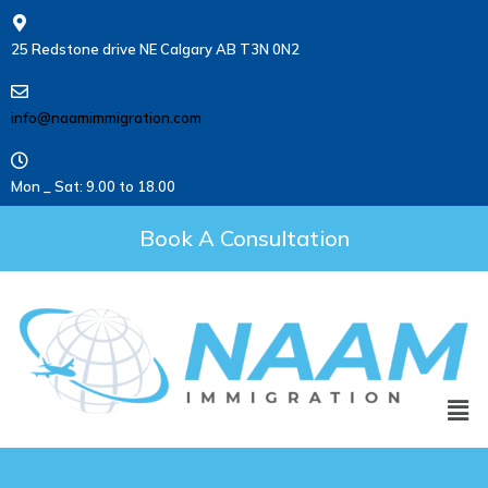
25 Redstone drive NE Calgary AB T3N 0N2
info@naamimmigration.com
Mon _ Sat: 9.00 to 18.00
Book A Consultation