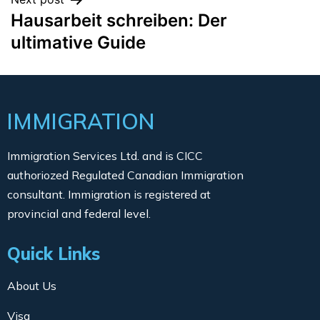
Hausarbeit schreiben: Der
ultimative Guide
IMMIGRATION
Immigration Services Ltd. and is CICC
authoriozed Regulated Canadian Immigration
consultant. Immigration is registered at
provincial and federal level.
Quick Links
About Us
Visa