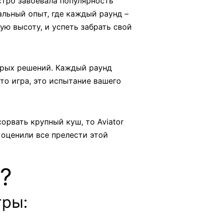
ыстро завоевала популярность
альный опыт, где каждый раунд –
ую высоту, и успеть забрать свой
стрых решений. Каждый раунд
сто игра, это испытание вашего
рвать крупный куш, то Aviator
 оценили все прелести этой
?
гры: