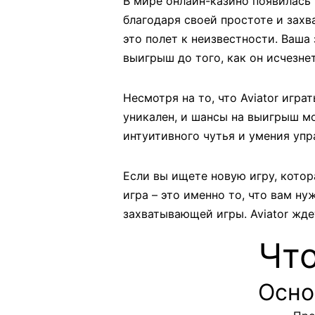
В мире онлайн-казино появилась н
благодаря своей простоте и захв
это полет к неизвестности. Ваша 
выигрыш до того, как он исчезнет
Несмотря на то, что Aviator игр
уникален, и шансы на выигрыш мог
интуитивного чутья и умения упр
Если вы ищете новую игру, котор
игра – это именно то, что вам н
захватывающей игры. Aviator жде
Что
Осно