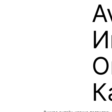
A
И
О
К