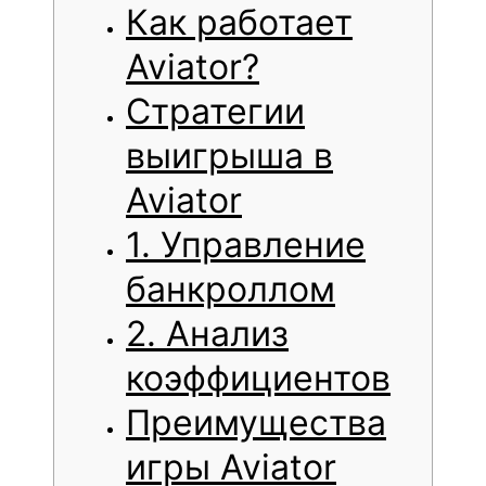
Как работает
Aviator?
Стратегии
выигрыша в
Aviator
1. Управление
банкроллом
2. Анализ
коэффициентов
Преимущества
игры Aviator