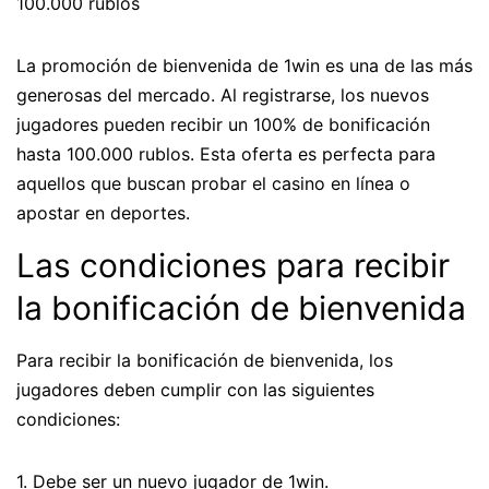
100.000 rublos
La promoción de bienvenida de 1win es una de las más
generosas del mercado. Al registrarse, los nuevos
jugadores pueden recibir un 100% de bonificación
hasta 100.000 rublos. Esta oferta es perfecta para
aquellos que buscan probar el casino en línea o
apostar en deportes.
Las condiciones para recibir
la bonificación de bienvenida
Para recibir la bonificación de bienvenida, los
jugadores deben cumplir con las siguientes
condiciones:
1. Debe ser un nuevo jugador de 1win.