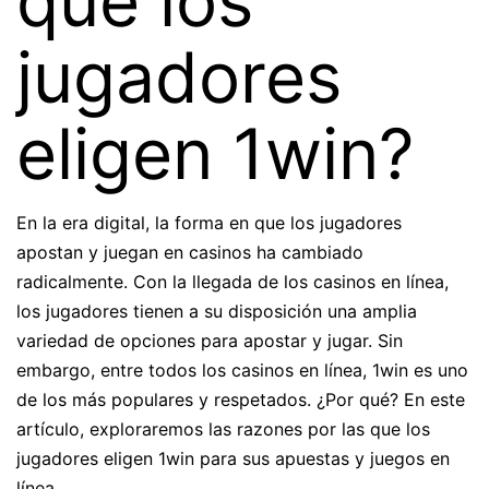
qué los
jugadores
eligen 1win?
En la era digital, la forma en que los jugadores
apostan y juegan en casinos ha cambiado
radicalmente. Con la llegada de los casinos en línea,
los jugadores tienen a su disposición una amplia
variedad de opciones para apostar y jugar. Sin
embargo, entre todos los casinos en línea, 1win es uno
de los más populares y respetados. ¿Por qué? En este
artículo, exploraremos las razones por las que los
jugadores eligen 1win para sus apuestas y juegos en
línea.