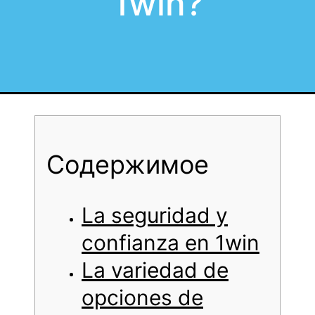
1win?
Содержимое
La seguridad y
confianza en 1win
La variedad de
opciones de