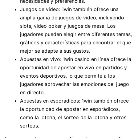
necesidades y preferencias.
Juegos de video: 1win también ofrece una
amplia gama de juegos de video, incluyendo
slots, video póker y juegos de mesa. Los
jugadores pueden elegir entre diferentes temas,
gráficos y características para encontrar el que
mejor se adapte a sus gustos.
Apuestas en vivo: 1win casino en línea ofrece la
oportunidad de apostar en vivo en partidos y
eventos deportivos, lo que permite a los
jugadores aprovechar las emociones del juego
en directo.
Apuestas en esporádicos: 1win también ofrece
la oportunidad de apostar en esporádicos,
como la lotería, el sorteo de la lotería y otros
sorteos.