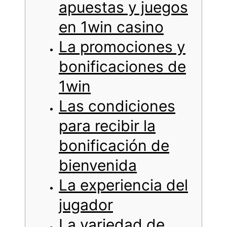
apuestas y juegos
en 1win casino
La promociones y
bonificaciones de
1win
Las condiciones
para recibir la
bonificación de
bienvenida
La experiencia del
jugador
La variedad de