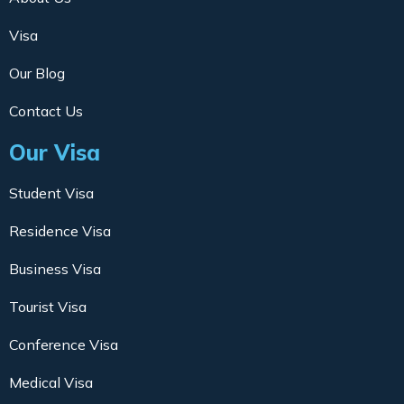
Visa
Our Blog
Contact Us
Our Visa
Student Visa
Residence Visa
Business Visa
Tourist Visa
Conference Visa
Medical Visa