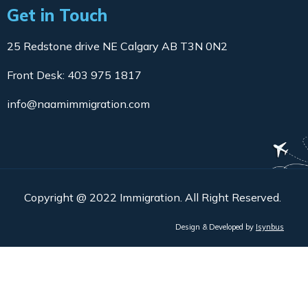
Get in Touch
25 Redstone drive NE Calgary AB T3N 0N2
Front Desk: 403 975 1817
info@naamimmigration.com
Copyright @ 2022 Immigration. All Right Reserved.
Design & Developed by
Isynbus