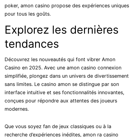
poker, amon casino propose des expériences uniques
pour tous les goûts.
Explorez les dernières
tendances
Découvrez les nouveautés qui font vibrer Amon
Casino en 2025. Avec une amon casino connexion
simplifiée, plongez dans un univers de divertissement
sans limites. Le casino amon se distingue par son
interface intuitive et ses fonctionnalités innovantes,
conçues pour répondre aux attentes des joueurs
modernes.
Que vous soyez fan de jeux classiques ou à la
recherche d’expériences inédites, amon ra casino