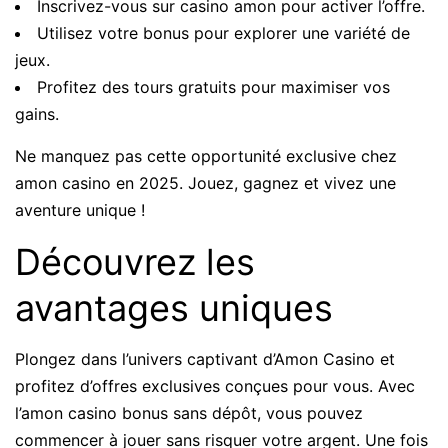
Inscrivez-vous sur casino amon pour activer l’offre.
Utilisez votre bonus pour explorer une variété de
jeux.
Profitez des tours gratuits pour maximiser vos
gains.
Ne manquez pas cette opportunité exclusive chez
amon casino en 2025. Jouez, gagnez et vivez une
aventure unique !
Découvrez les
avantages uniques
Plongez dans l’univers captivant d’Amon Casino et
profitez d’offres exclusives conçues pour vous. Avec
l’amon casino bonus sans dépôt, vous pouvez
commencer à jouer sans risquer votre argent. Une fois