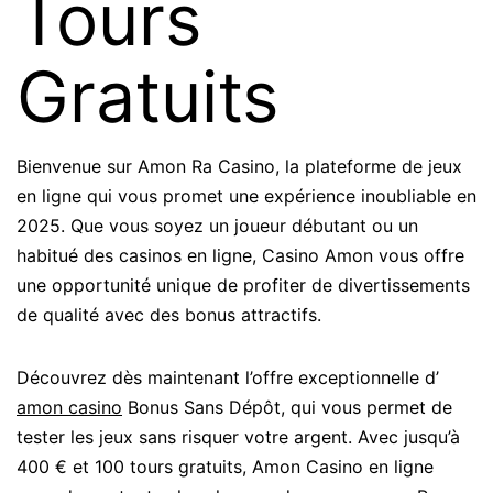
Tours
Gratuits
Bienvenue sur Amon Ra Casino, la plateforme de jeux
en ligne qui vous promet une expérience inoubliable en
2025. Que vous soyez un joueur débutant ou un
habitué des casinos en ligne, Casino Amon vous offre
une opportunité unique de profiter de divertissements
de qualité avec des bonus attractifs.
Découvrez dès maintenant l’offre exceptionnelle d’
amon casino
Bonus Sans Dépôt, qui vous permet de
tester les jeux sans risquer votre argent. Avec jusqu’à
400 € et 100 tours gratuits, Amon Casino en ligne