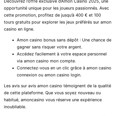
Découvrez l’offre exclusive d’Amon Casino 2025, une
opportunité unique pour les joueurs passionnés. Avec
cette promotion, profitez de jusqu’à 400 € et 100
tours gratuits pour explorer les jeux préférés sur amon
casino en ligne.
Amon casino bonus sans dépôt : Une chance de
gagner sans risquer votre argent.
Accédez facilement à votre espace personnel
via amon casino mon compte.
Connectez-vous en un clic grâce à amon casino
connexion ou amon casino login.
Les avis sur avis amon casino témoignent de la qualité
de cette plateforme. Que vous soyez nouveau ou
habitué, amoncasino vous réserve une expérience
inoubliable.