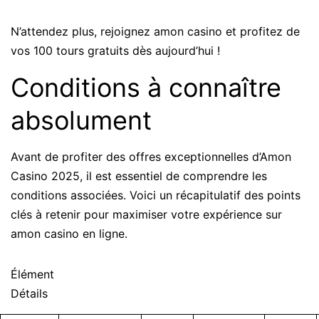
N’attendez plus, rejoignez amon casino et profitez de
vos 100 tours gratuits dès aujourd’hui !
Conditions à connaître
absolument
Avant de profiter des offres exceptionnelles d’Amon
Casino 2025, il est essentiel de comprendre les
conditions associées. Voici un récapitulatif des points
clés à retenir pour maximiser votre expérience sur
amon casino en ligne.
Élément
Détails