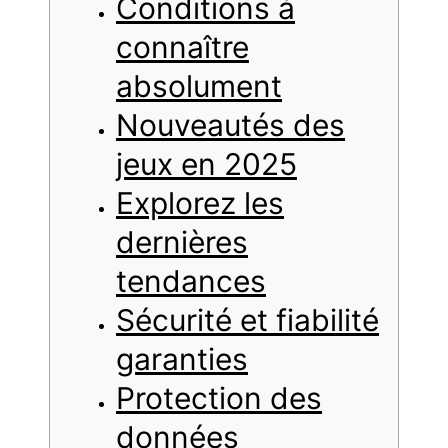
Conditions à
connaître
absolument
Nouveautés des
jeux en 2025
Explorez les
dernières
tendances
Sécurité et fiabilité
garanties
Protection des
données