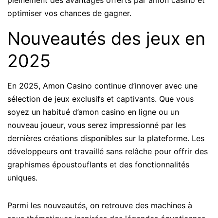
pleinement des avantages offerts par amon casino et
optimiser vos chances de gagner.
Nouveautés des jeux en
2025
En 2025, Amon Casino continue d’innover avec une
sélection de jeux exclusifs et captivants. Que vous
soyez un habitué d’amon casino en ligne ou un
nouveau joueur, vous serez impressionné par les
dernières créations disponibles sur la plateforme. Les
développeurs ont travaillé sans relâche pour offrir des
graphismes époustouflants et des fonctionnalités
uniques.
Parmi les nouveautés, on retrouve des machines à