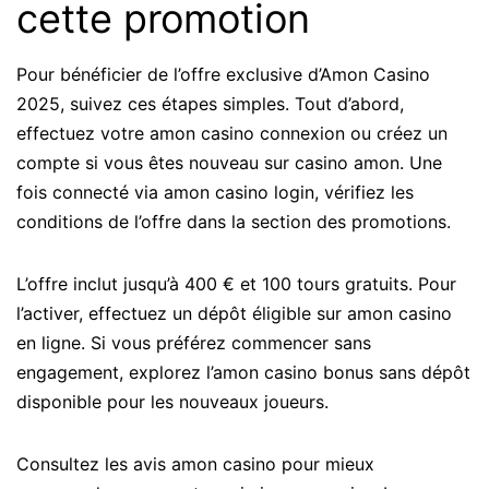
cette promotion
Pour bénéficier de l’offre exclusive d’Amon Casino
2025, suivez ces étapes simples. Tout d’abord,
effectuez votre amon casino connexion ou créez un
compte si vous êtes nouveau sur casino amon. Une
fois connecté via amon casino login, vérifiez les
conditions de l’offre dans la section des promotions.
L’offre inclut jusqu’à 400 € et 100 tours gratuits. Pour
l’activer, effectuez un dépôt éligible sur amon casino
en ligne. Si vous préférez commencer sans
engagement, explorez l’amon casino bonus sans dépôt
disponible pour les nouveaux joueurs.
Consultez les avis amon casino pour mieux