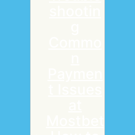
shootin
g
Commo
n
Paymen
t Issues
at
Mostbet