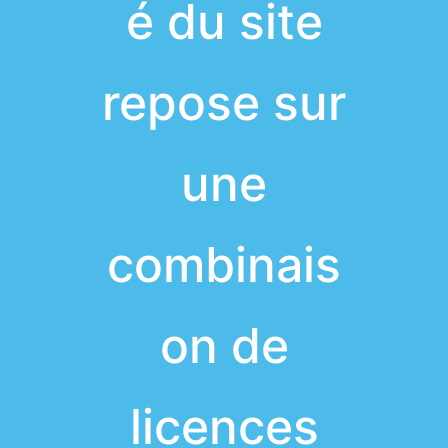
é du site
repose sur
une
combinais
on de
licences