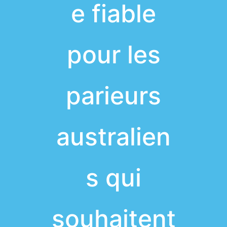
e fiable
pour les
parieurs
australien
s qui
souhaitent