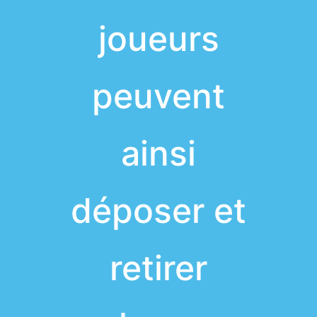
joueurs
peuvent
ainsi
déposer et
retirer