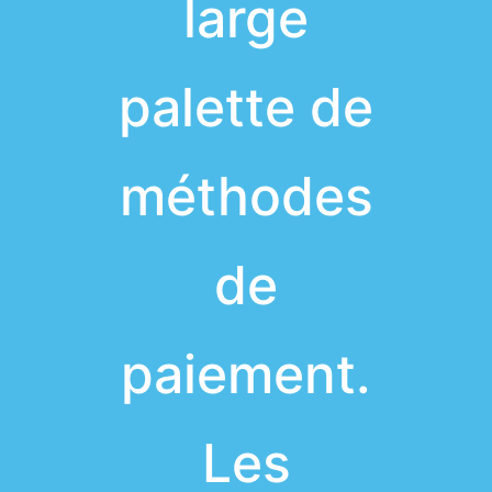
large
palette de
méthodes
de
paiement.
Les