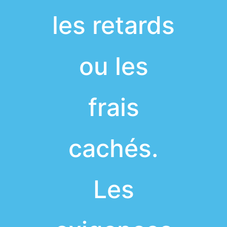
les retards
ou les
frais
cachés.
Les