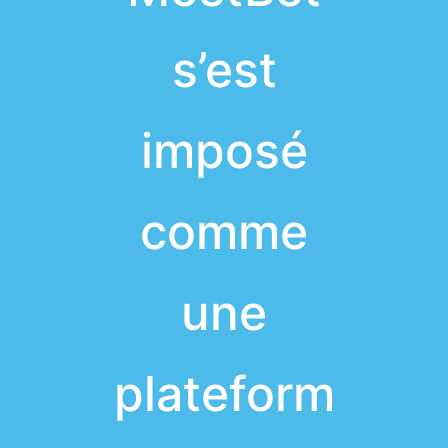
s’est
imposé
comme
une
plateform