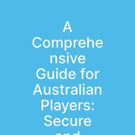
A
Comprehe
nsive
Guide for
Australian
Players:
Secure