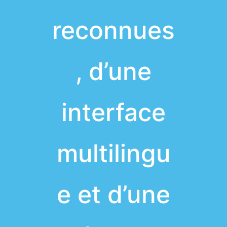
reconnues
, d’une
interface
multilingu
e et d’une