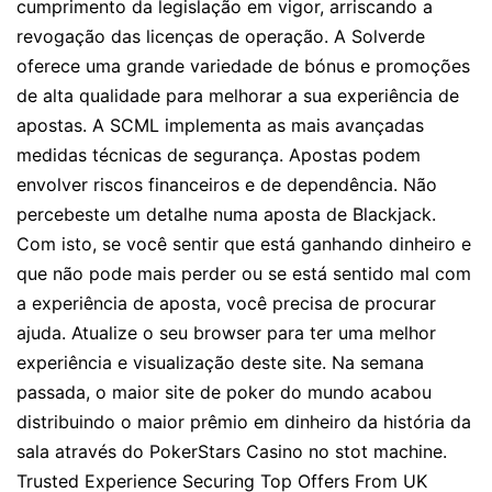
cumprimento da legislação em vigor, arriscando a
revogação das licenças de operação. A Solverde
oferece uma grande variedade de bónus e promoções
de alta qualidade para melhorar a sua experiência de
apostas. A SCML implementa as mais avançadas
medidas técnicas de segurança. Apostas podem
envolver riscos financeiros e de dependência. Não
percebeste um detalhe numa aposta de Blackjack.
Com isto, se você sentir que está ganhando dinheiro e
que não pode mais perder ou se está sentido mal com
a experiência de aposta, você precisa de procurar
ajuda. Atualize o seu browser para ter uma melhor
experiência e visualização deste site. Na semana
passada, o maior site de poker do mundo acabou
distribuindo o maior prêmio em dinheiro da história da
sala através do PokerStars Casino no stot machine.
Trusted Experience Securing Top Offers From UK