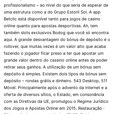
profissionalismo – ao nível do que seria de esperar de
uma estrutura como a do Grupo Estoril Sol. A app
Betclic está disponível tanto para jogos de casino
online quanto para apostas desportivas. Ah, tem
também slots exclusivos Bodog que você só encontra
aqui. A grande desvantagem do bónus de depósito é o
rollover, que muitas vezes é um valor alto que acaba
fazendo o jogador ficar preso a ter que apostar um
grande valor dentro do cassino online antes de poder
retirar seus ganhos. A utilização de um bónus sem
depósito é simples. Existem dois tipos de bónus sem
depósito – rondas grátis e dinheiro. 543 Desktop, 511
Móvel. Principalmente após o advento da internet e a
oferta de diversos sítios, o Estado, em consonância
com as Diretivas da UE, promulgou o Regime Jurídico
dos Jogos e Apostas Online em 2015. Restauração :