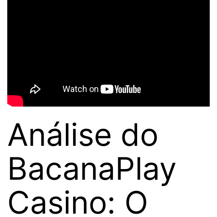
Análise do
BacanaPlay
Casino: O