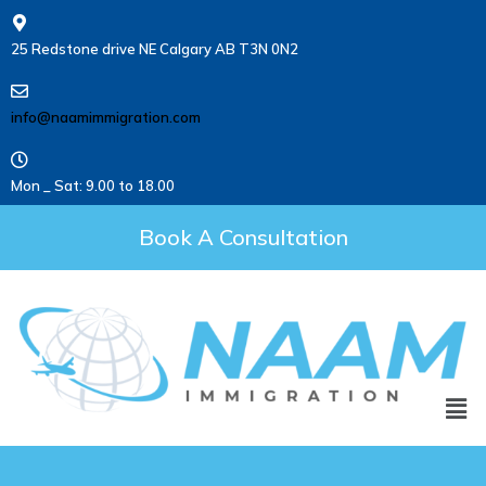
25 Redstone drive NE Calgary AB T3N 0N2
info@naamimmigration.com
Mon _ Sat: 9.00 to 18.00
Book A Consultation