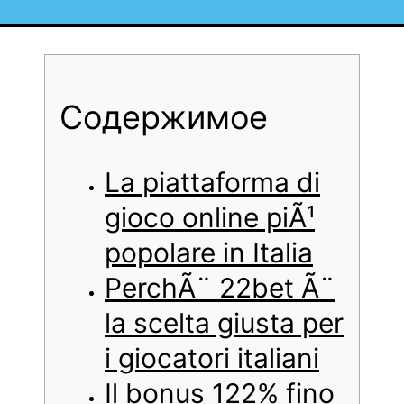
Содержимое
La piattaforma di
gioco online piÃ¹
popolare in Italia
PerchÃ¨ 22bet Ã¨
la scelta giusta per
i giocatori italiani
Il bonus 122% fino