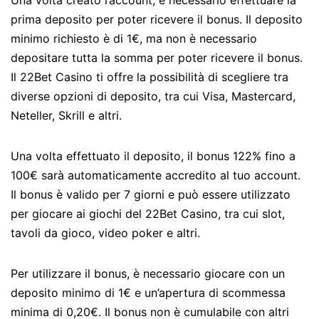
Una volta creato l’account, è necessario effettuare la
prima deposito per poter ricevere il bonus. Il deposito
minimo richiesto è di 1€, ma non è necessario
depositare tutta la somma per poter ricevere il bonus.
Il 22Bet Casino ti offre la possibilità di scegliere tra
diverse opzioni di deposito, tra cui Visa, Mastercard,
Neteller, Skrill e altri.
Una volta effettuato il deposito, il bonus 122% fino a
100€ sarà automaticamente accredito al tuo account.
Il bonus è valido per 7 giorni e può essere utilizzato
per giocare ai giochi del 22Bet Casino, tra cui slot,
tavoli da gioco, video poker e altri.
Per utilizzare il bonus, è necessario giocare con un
deposito minimo di 1€ e un’apertura di scommessa
minima di 0,20€. Il bonus non è cumulabile con altri