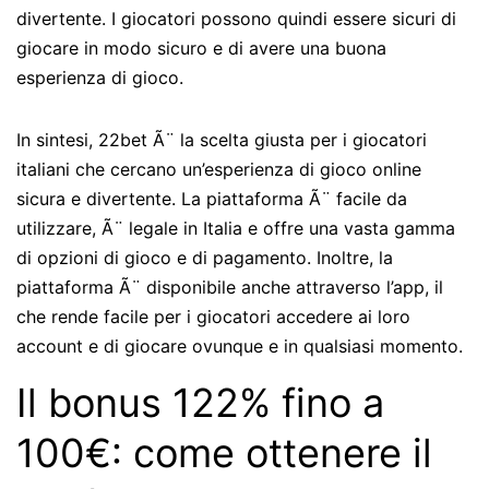
divertente. I giocatori possono quindi essere sicuri di
giocare in modo sicuro e di avere una buona
esperienza di gioco.
In sintesi, 22bet Ã¨ la scelta giusta per i giocatori
italiani che cercano un’esperienza di gioco online
sicura e divertente. La piattaforma Ã¨ facile da
utilizzare, Ã¨ legale in Italia e offre una vasta gamma
di opzioni di gioco e di pagamento. Inoltre, la
piattaforma Ã¨ disponibile anche attraverso l’app, il
che rende facile per i giocatori accedere ai loro
account e di giocare ovunque e in qualsiasi momento.
Il bonus 122% fino a
100€: come ottenere il