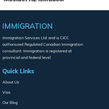
IMMIGRATION
Immigration Services Ltd. and is CICC
authoriozed Regulated Canadian Immigration
consultant. Immigration is registered at
provincial and federal level.
Quick Links
About Us
Visa
Our Blog