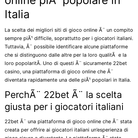
online piÃ¹ popolare in
Italia
La scelta dei migliori siti di gioco online Ã¨ un compito
sempre piÃ¹ difficile, soprattutto per i giocatori italiani.
Tuttavia, Ã¨ possibile identificare alcune piattaforme
che si distinguono dalle altre per la loro qualitÃ e la
loro popolaritÃ. Uno di questi Ã¨ sicuramente 22bet
casino, una piattaforma di gioco online che Ã¨
diventata rapidamente una delle piÃ¹ popolari in Italia.
PerchÃ¨ 22bet Ã¨ la scelta
giusta per i giocatori italiani
22bet Ã¨ una piattaforma di gioco online che Ã¨ stata
creata per offrire ai giocatori italiani un’esperienza di