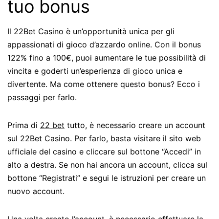
tuo bonus
Il 22Bet Casino è un’opportunità unica per gli
appassionati di gioco d’azzardo online. Con il bonus
122% fino a 100€, puoi aumentare le tue possibilità di
vincita e goderti un’esperienza di gioco unica e
divertente. Ma come ottenere questo bonus? Ecco i
passaggi per farlo.
Prima di
22 bet
tutto, è necessario creare un account
sul 22Bet Casino. Per farlo, basta visitare il sito web
ufficiale del casino e cliccare sul bottone “Accedi” in
alto a destra. Se non hai ancora un account, clicca sul
bottone “Registrati” e segui le istruzioni per creare un
nuovo account.