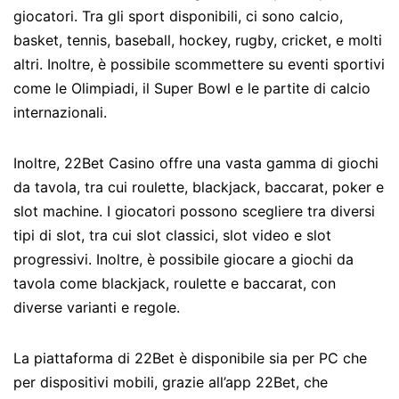
giocatori. Tra gli sport disponibili, ci sono calcio,
basket, tennis, baseball, hockey, rugby, cricket, e molti
altri. Inoltre, è possibile scommettere su eventi sportivi
come le Olimpiadi, il Super Bowl e le partite di calcio
internazionali.
Inoltre, 22Bet Casino offre una vasta gamma di giochi
da tavola, tra cui roulette, blackjack, baccarat, poker e
slot machine. I giocatori possono scegliere tra diversi
tipi di slot, tra cui slot classici, slot video e slot
progressivi. Inoltre, è possibile giocare a giochi da
tavola come blackjack, roulette e baccarat, con
diverse varianti e regole.
La piattaforma di 22Bet è disponibile sia per PC che
per dispositivi mobili, grazie all’app 22Bet, che