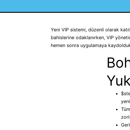
Yeni VIP sistemi, düzenli olarak katı
bahislerine odaklanırken, VIP yöneti
hemen sonra uygulamaya kaydolduklar
Boh
Yuk
$ste
yen
Tüm 
zorl
Geri