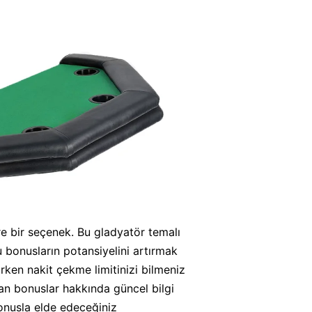
e bir seçenek. Bu gladyatör temalı
bonusların potansiyelini artırmak
narken nakit çekme limitinizi bilmeniz
an bonuslar hakkında güncel bilgi
bonusla elde edeceğiniz