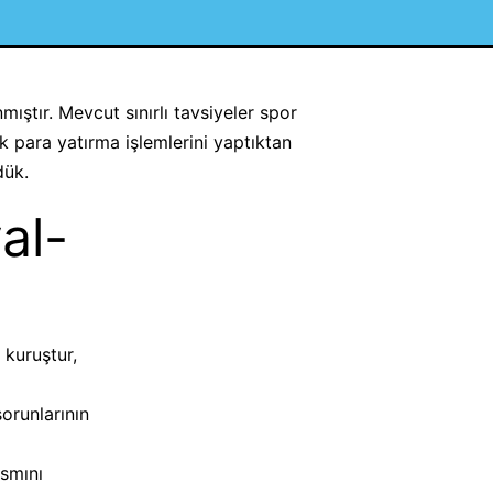
mıştır. Mevcut sınırlı tavsiyeler spor
ilk para yatırma işlemlerini yaptıktan
dük.
al-
 kuruştur,
orunlarının
ısmını