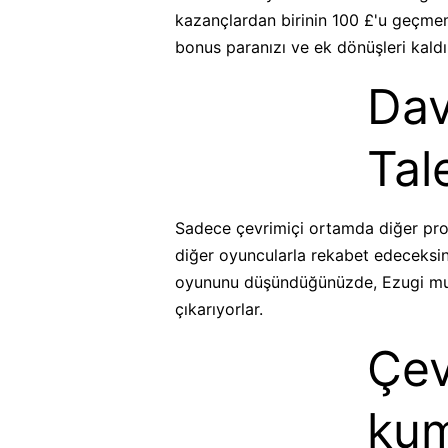
kazançlardan birinin 100 £'u geçmem
bonus paranızı ve ek dönüşleri kaldır
Dav
Tal
Sadece çevrimiçi ortamda diğer pr
diğer oyuncularla rekabet edeceksin
oyununu düşündüğünüzde, Ezugi muhte
çıkarıyorlar.
Çev
kum