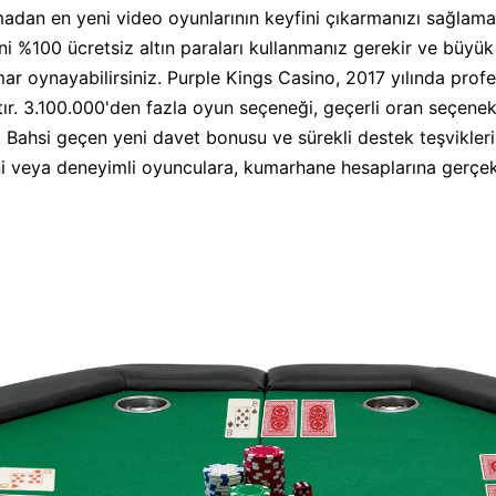
tmadan en yeni video oyunlarının keyfini çıkarmanızı sağlaman
 %100 ücretsiz altın paraları kullanmanız gerekir ve büyük
ar oynayabilirsiniz. Purple Kings Casino, 2017 yılında prof
ştır. 3.100.000'den fazla oyun seçeneği, geçerli oran seçenek
. Bahsi geçen yeni davet bonusu ve sürekli destek teşvikleri, 
 Yeni veya deneyimli oyunculara, kumarhane hesaplarına gerçe