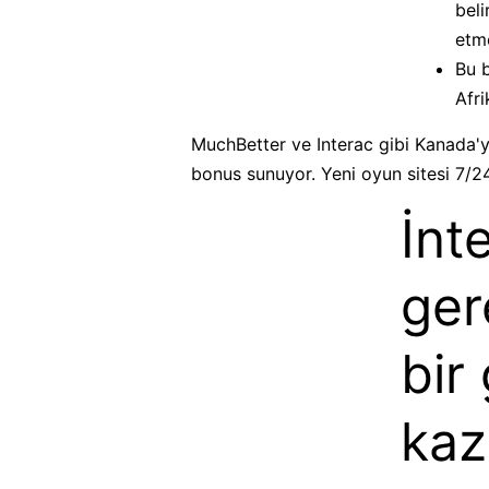
beli
etme
Bu b
Afri
MuchBetter ve Interac gibi Kanada'
bonus sunuyor. Yeni oyun sitesi 7/24
İnt
ger
bir 
kaz