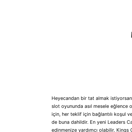
Heyecandan bir tat almak istiyorsan
slot oyununda asıl mesele eğlence 
için, her teklif için bağlantılı koşul
de buna dahildir. En yeni Leaders C
edinmenize yardımcı olabilir. Kings