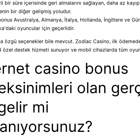
rli bir süre içerisinde geri almalarını sağlayan, daha az kayıpl
nin bir diğer gelişmiş yoludur.
onus Avustralya, Almanya, İtalya, Hollanda, İngiltere ve Gü
ka'daki oyuncular için geçerlidir.
ya özgü seçenekler bile mevcut. Zodiac Casino, ilk ödemed
 özel destek hizmeti sunuyor ve mobil cihazlarda tüm oyunlar
ernet casino bonus
eksinimleri olan ger
gelir mi
anıyorsunuz?