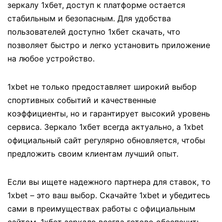
зеркалу 1хбет, доступ к платформе остается
стабильным и безопасным. Для удобства
пользователей доступно 1хбет скачать, что
позволяет быстро и легко установить приложение
на любое устройство.
1xbet не только предоставляет широкий выбор
спортивных событий и качественные
коэффициенты, но и гарантирует высокий уровень
сервиса. Зеркало 1хбет всегда актуально, а 1xbet
официальный сайт регулярно обновляется, чтобы
предложить своим клиентам лучший опыт.
Если вы ищете надежного партнера для ставок, то
1xbet – это ваш выбор. Скачайте 1xbet и убедитесь
сами в преимуществах работы с официальным