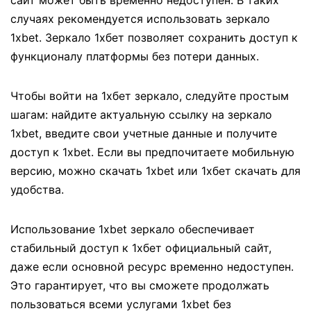
сайт может быть временно недоступен. В таких
случаях рекомендуется использовать зеркало
1xbet. Зеркало 1хбет позволяет сохранить доступ к
функционалу платформы без потери данных.
Чтобы войти на 1хбет зеркало, следуйте простым
шагам: найдите актуальную ссылку на зеркало
1xbet, введите свои учетные данные и получите
доступ к 1xbet. Если вы предпочитаете мобильную
версию, можно скачать 1xbet или 1хбет скачать для
удобства.
Использование 1xbet зеркало обеспечивает
стабильный доступ к 1хбет официальный сайт,
даже если основной ресурс временно недоступен.
Это гарантирует, что вы сможете продолжать
пользоваться всеми услугами 1xbet без