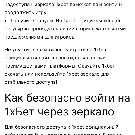
недоступен, зеркало 1xbet поможет вам войти и
продолжить игру.
Получите бонусы: На 1xbet официальный сайт
регулярно проводятся акции с привлекательными
предложениями для игроков.
Не упустите возможность играть на 1хбет
официальный сайт и наслаждаться всеми
преимуществами платформы. Скачайте 1хбет
скачать или используйте 1xbet зеркало для
стабильного доступа!
Как безопасно войти на
1хБет через зеркало
Для безопасного доступа к 1xbet официальный