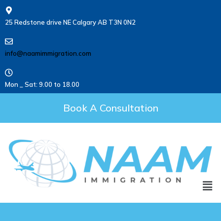
25 Redstone drive NE Calgary AB T3N 0N2
info@naamimmigration.com
Mon _ Sat: 9.00 to 18.00
Book A Consultation