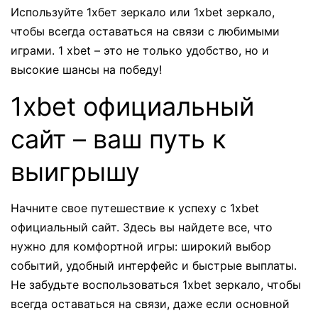
Используйте 1хбет зеркало или 1xbet зеркало,
чтобы всегда оставаться на связи с любимыми
играми. 1 xbet – это не только удобство, но и
высокие шансы на победу!
1xbet официальный
сайт – ваш путь к
выигрышу
Начните свое путешествие к успеху с 1xbet
официальный сайт. Здесь вы найдете все, что
нужно для комфортной игры: широкий выбор
событий, удобный интерфейс и быстрые выплаты.
Не забудьте воспользоваться 1xbet зеркало, чтобы
всегда оставаться на связи, даже если основной