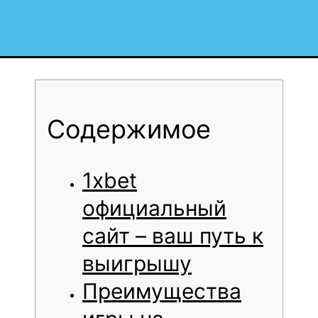
Содержимое
1xbet
официальный
сайт – ваш путь к
выигрышу
Преимущества