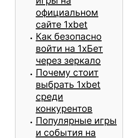
игры на
официальном
сайте 1xbet
Как безопасно
войти на 1хБет
через зеркало
Почему стоит
выбрать 1xbet
среди
конкурентов
Популярные игры
и события на