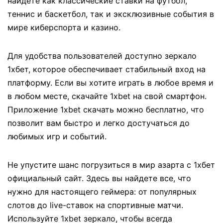
найдете как классические ставки на футбол,
теннис и баскетбол, так и эксклюзивные события в
мире киберспорта и казино.
Для удобства пользователей доступно зеркало
1хбет, которое обеспечивает стабильный вход на
платформу. Если вы хотите играть в любое время и
в любом месте, скачайте 1xbet на свой смартфон.
Приложение 1xbet скачать можно бесплатно, что
позволит вам быстро и легко достучаться до
любимых игр и событий.
Не упустите шанс погрузиться в мир азарта с 1хбет
официальный сайт. Здесь вы найдете все, что
нужно для настоящего геймера: от популярных
слотов до live-ставок на спортивные матчи.
Используйте 1xbet зеркало, чтобы всегда