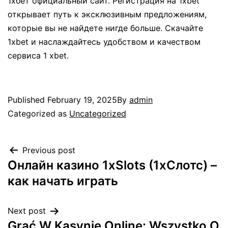
1хбет официальный сайт. Регистрация на 1xbet
открывает путь к эксклюзивным предложениям,
которые вы не найдете нигде больше. Скачайте
1xbet и наслаждайтесь удобством и качеством
сервиса 1 xbet.
Published
February 19, 2025
By
admin
Categorized as
Uncategorized
Previous post
Онлайн казино 1xSlots (1хСлотс) –
как начать играть
Next post
Grać W Kasynie Online: Wszystko O