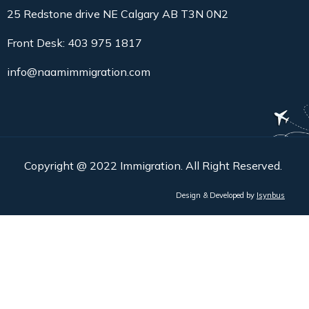
25 Redstone drive NE Calgary AB T3N 0N2
Front Desk: 403 975 1817
info@naamimmigration.com
Copyright @ 2022 Immigration. All Right Reserved.
Design & Developed by
Isynbus