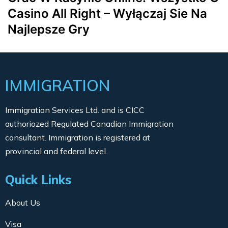
Casino All Right – Wyłączaj Sie Na
Najlepsze Gry
IMMIGRATION
Immigration Services Ltd. and is CICC
authoriozed Regulated Canadian Immigration
consultant. Immigration is registered at
provincial and federal level.
Quick Links
About Us
Visa