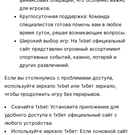
финансовых операций, что особенно важно
для игроков.
Круглосуточная поддержка: Команда
специалистов готова помочь вам в любое
время суток, решая возникающие вопросы.
Широкий выбор игр: На 1xbet официальный
сайт представлен огромный ассортимент
спортивных событий, казино, лотерей и
других развлечений.
Если вы столкнулись с проблемами доступа,
используйте зеркало 1xbet или 1хбет зеркало,
чтобы продолжить игру без перерывов.
Скачайте 1xbet: Установите приложение для
удобного доступа к 1хбет официальный сайт с
любого устройства.
Используйте зеркало 1хбет: Если основной сайт