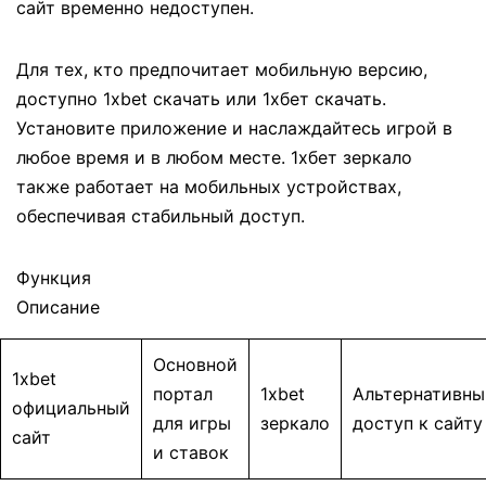
сайт временно недоступен.
Для тех, кто предпочитает мобильную версию,
доступно 1xbet скачать или 1хбет скачать.
Установите приложение и наслаждайтесь игрой в
любое время и в любом месте. 1хбет зеркало
также работает на мобильных устройствах,
обеспечивая стабильный доступ.
Функция
Описание
Основной
1xbet
портал
1xbet
Альтернативны
официальный
для игры
зеркало
доступ к сайту
сайт
и ставок