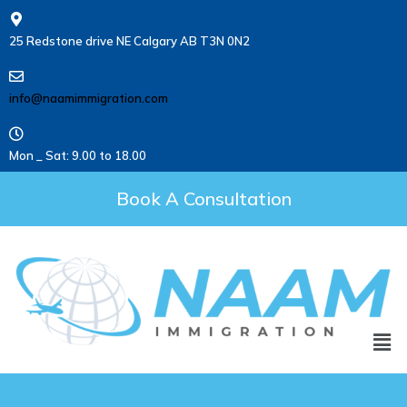
25 Redstone drive NE Calgary AB T3N 0N2
info@naamimmigration.com
Mon _ Sat: 9.00 to 18.00
Book A Consultation