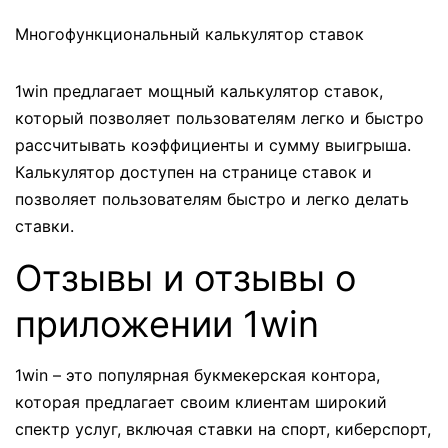
Многофункциональный калькулятор ставок
1win предлагает мощный калькулятор ставок,
который позволяет пользователям легко и быстро
рассчитывать коэффициенты и сумму выигрыша.
Калькулятор доступен на странице ставок и
позволяет пользователям быстро и легко делать
ставки.
Отзывы и отзывы о
приложении 1win
1win – это популярная букмекерская контора,
которая предлагает своим клиентам широкий
спектр услуг, включая ставки на спорт, киберспорт,