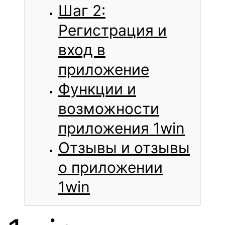
Шаг 2:
Регистрация и
вход в
приложение
Функции и
возможности
приложения 1win
Отзывы и отзывы
о приложении
1win