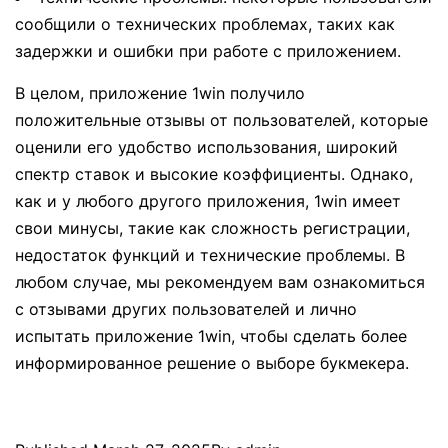
сообщили о технических проблемах, таких как
задержки и ошибки при работе с приложением.
В целом, приложение 1win получило
положительные отзывы от пользователей, которые
оценили его удобство использования, широкий
спектр ставок и высокие коэффициенты. Однако,
как и у любого другого приложения, 1win имеет
свои минусы, такие как сложность регистрации,
недостаток функций и технические проблемы. В
любом случае, мы рекомендуем вам ознакомиться
с отзывами других пользователей и лично
испытать приложение 1win, чтобы сделать более
информированное решение о выборе букмекера.