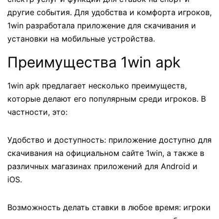
другие события. Для удобства и комфорта игроков,
1win разработала приложение для скачивания и
установки на мобильные устройства.
Преимущества 1win apk
1win apk предлагает несколько преимуществ,
которые делают его популярным среди игроков. В
частности, это:
Удобство и доступность: приложение доступно для
скачивания на официальном сайте 1win, а также в
различных магазинах приложений для Android и
iOS.
Возможность делать ставки в любое время: игроки