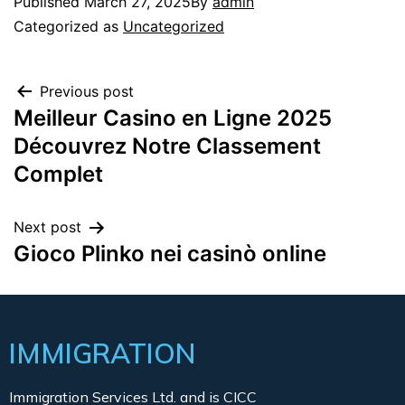
Published
March 27, 2025
By
admin
Categorized as
Uncategorized
Previous post
Meilleur Casino en Ligne 2025
Découvrez Notre Classement
Complet
Next post
Gioco Plinko nei casinò online
IMMIGRATION
Immigration Services Ltd. and is CICC