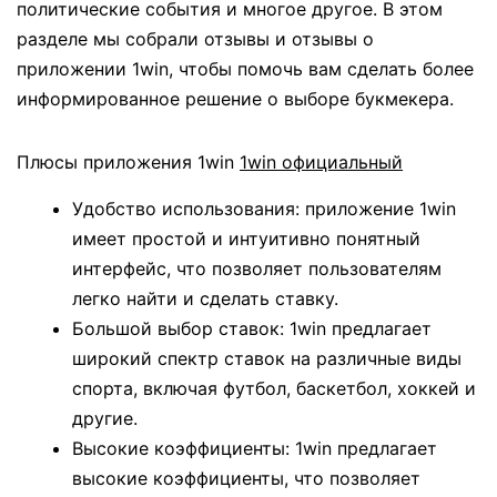
политические события и многое другое. В этом
разделе мы собрали отзывы и отзывы о
приложении 1win, чтобы помочь вам сделать более
информированное решение о выборе букмекера.
Плюсы приложения 1win
1win официальный
Удобство использования: приложение 1win
имеет простой и интуитивно понятный
интерфейс, что позволяет пользователям
легко найти и сделать ставку.
Большой выбор ставок: 1win предлагает
широкий спектр ставок на различные виды
спорта, включая футбол, баскетбол, хоккей и
другие.
Высокие коэффициенты: 1win предлагает
высокие коэффициенты, что позволяет