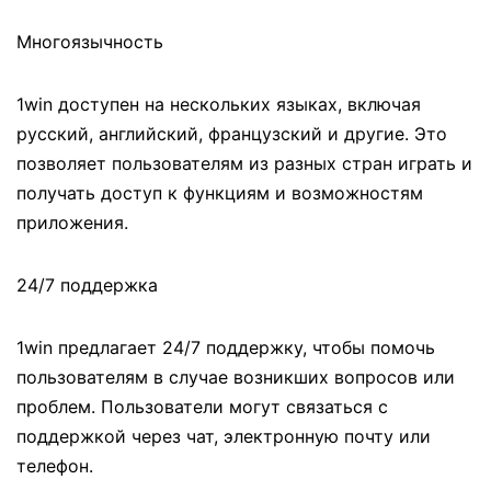
Многоязычность
1win доступен на нескольких языках, включая
русский, английский, французский и другие. Это
позволяет пользователям из разных стран играть и
получать доступ к функциям и возможностям
приложения.
24/7 поддержка
1win предлагает 24/7 поддержку, чтобы помочь
пользователям в случае возникших вопросов или
проблем. Пользователи могут связаться с
поддержкой через чат, электронную почту или
телефон.