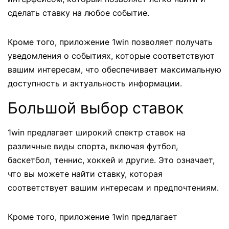
сделать ставку на любое событие.
Кроме того, приложение 1win позволяет получать
уведомления о событиях, которые соответствуют
вашим интересам, что обеспечивает максимальную
доступность и актуальность информации.
Большой выбор ставок
1win предлагает широкий спектр ставок на
различные виды спорта, включая футбол,
баскетбол, теннис, хоккей и другие. Это означает,
что вы можете найти ставку, которая
соответствует вашим интересам и предпочтениям.
Кроме того, приложение 1win предлагает