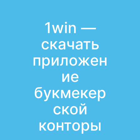
1win —
скачать
приложен
ие
букмекер
ской
конторы