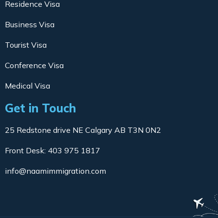
Residence Visa
Business Visa
Tourist Visa
Conference Visa
Medical Visa
Get in Touch
25 Redstone drive NE Calgary AB T3N 0N2
Front Desk: 403 975 1817
info@naamimmigration.com