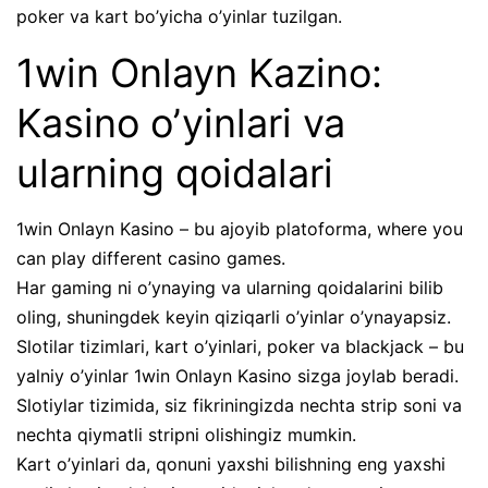
poker va kart bo’yicha o’yinlar tuzilgan.
1win Onlayn Kazino:
Kasino o’yinlari va
ularning qoidalari
1win Onlayn Kasino – bu ajoyib platoforma, where you
can play different casino games.
Har gaming ni o’ynaying va ularning qoidalarini bilib
oling, shuningdek keyin qiziqarli o’yinlar o’ynayapsiz.
Slotilar tizimlari, kart o’yinlari, poker va blackjack – bu
yalniy o’yinlar 1win Onlayn Kasino sizga joylab beradi.
Slotiylar tizimida, siz fikriningizda nechta strip soni va
nechta qiymatli stripni olishingiz mumkin.
Kart o’yinlari da, qonuni yaxshi bilishning eng yaxshi