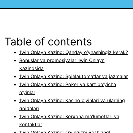
Table of contents
1win Onlayn Kazino: Qanday o’ynashingiz kerak?
Bonuslar va promosiyalar 1win Onlayn
Kazinosida
1win Onlayn Kazino: Spielautomatlar va jazmalar
1win Onlayn Kazino: Poker va kart bo’yicha
o’yinlar
1win Onlayn Kazino: Kasino o’yinlari va ularning
qoidalari
1win Onlayn Kazino: Korxona ma’lumotlari va
kontaktlar
1win Onlayn Kazino: O’yingizni Boshlang!