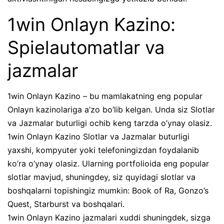
1win Onlayn Kazino:
Spielautomatlar va
jazmalar
1win Onlayn Kazino – bu mamlakatning eng popular
Onlayn kazinolariga a’zo bo’lib kelgan. Unda siz Slotlar
va Jazmalar buturligi ochib keng tarzda o’ynay olasiz.
1win Onlayn Kazino Slotlar va Jazmalar buturligi
yaxshi, kompyuter yoki telefoningizdan foydalanib
ko’ra o’ynay olasiz. Ularning portfolioida eng popular
slotlar mavjud, shuningdey, siz quyidagi slotlar va
boshqalarni topishingiz mumkin: Book of Ra, Gonzo’s
Quest, Starburst va boshqalari.
1win Onlayn Kazino jazmalari xuddi shuningdek, sizga