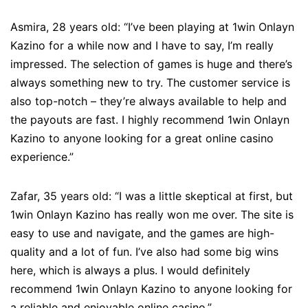
Asmira, 28 years old: “I’ve been playing at 1win Onlayn
Kazino for a while now and I have to say, I’m really
impressed. The selection of games is huge and there’s
always something new to try. The customer service is
also top-notch – they’re always available to help and
the payouts are fast. I highly recommend 1win Onlayn
Kazino to anyone looking for a great online casino
experience.”
Zafar, 35 years old: “I was a little skeptical at first, but
1win Onlayn Kazino has really won me over. The site is
easy to use and navigate, and the games are high-
quality and a lot of fun. I’ve also had some big wins
here, which is always a plus. I would definitely
recommend 1win Onlayn Kazino to anyone looking for
a reliable and enjoyable online casino.”