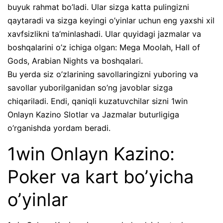
buyuk rahmat bo’ladi. Ular sizga katta pulingizni
qaytaradi va sizga keyingi o’yinlar uchun eng yaxshi xil
xavfsizlikni ta’minlashadi. Ular quyidagi jazmalar va
boshqalarini o’z ichiga olgan: Mega Moolah, Hall of
Gods, Arabian Nights va boshqalari.
Bu yerda siz o’zlarining savollaringizni yuboring va
savollar yuborilganidan so’ng javoblar sizga
chiqariladi. Endi, qaniqli kuzatuvchilar sizni 1win
Onlayn Kazino Slotlar va Jazmalar buturligiga
o’rganishda yordam beradi.
1win Onlayn Kazino:
Poker va kart bo’yicha
o’yinlar