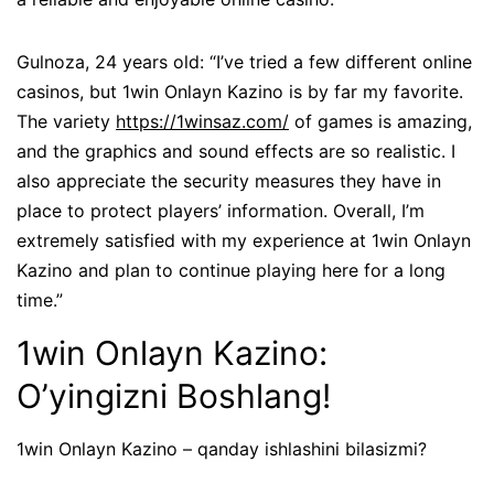
Gulnoza, 24 years old: “I’ve tried a few different online
casinos, but 1win Onlayn Kazino is by far my favorite.
The variety
https://1winsaz.com/
of games is amazing,
and the graphics and sound effects are so realistic. I
also appreciate the security measures they have in
place to protect players’ information. Overall, I’m
extremely satisfied with my experience at 1win Onlayn
Kazino and plan to continue playing here for a long
time.”
1win Onlayn Kazino:
O’yingizni Boshlang!
1win Onlayn Kazino – qanday ishlashini bilasizmi?