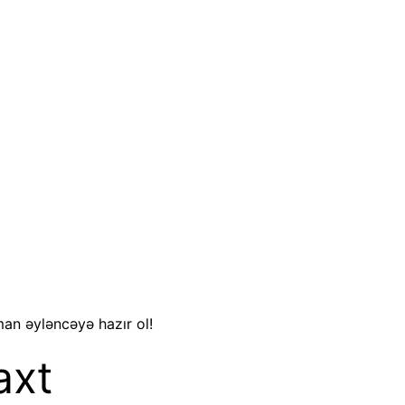
man əyləncəyə hazır ol!
axt