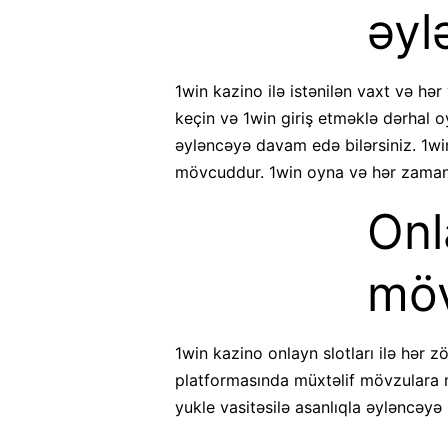
əyl
1win kazino ilə istənilən vaxt və hə
keçin və 1win giriş etməklə dərhal o
əyləncəyə davam edə bilərsiniz. 1wi
mövcuddur. 1win oyna və hər zaman
Onl
möv
1win kazino onlayn slotları ilə hər 
platformasında müxtəlif mövzulara mal
yukle vasitəsilə asanlıqla əyləncəyə 