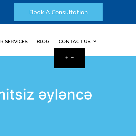
Book A Consultation
R SERVICES
BLOG
CONTACT US
mitsiz əyləncə