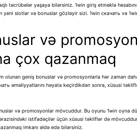
qlı təcrübələr yaşaya bilərsiniz. 1win giriş etməklə hesabını
n yeni slotlar və bonuslar gözləyir sizi. 1win скачать və 1
uslar və promosyon
ha çox qazanmaq
qdim olunan geniş bonuslar və promosyonlarla hər zaman d
ачать əməliyyatlarını həyata keçirdikdən sonra, xüsusi təkl
nuslar və promosyonlar mövcuddur. Bu oyunu 1win oyna düy
ərazisindəki istifadəçilər üçün xüsusi təkliflər də mövcuddu
qazanmaq imkanı əldə edə bilərsiniz.