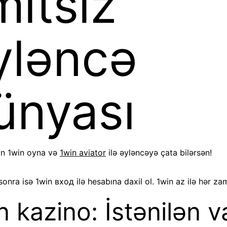
mitsiz
yləncə
ünyası
an 1win oyna və
1win aviator
ilə əyləncəyə çata bilərsən!
sonra isə 1win вход ilə hesabına daxil ol. 1win az ilə hər za
n kazino: İstənilən v