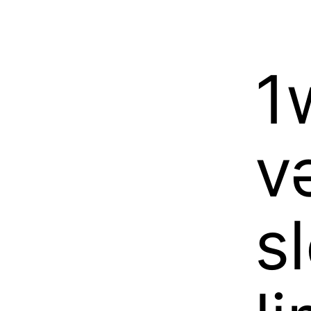
1
v
sl