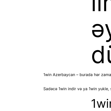
li
ə
d
1win Azerbaycan – burada hər zam
Sadəcə 1win indir və ya 1win yukle, 
1wi