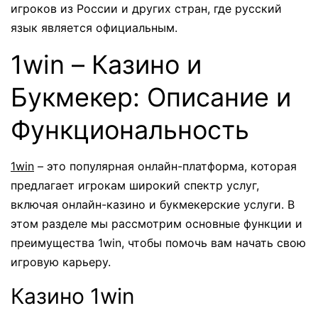
игроков из России и других стран, где русский
язык является официальным.
1win – Казино и
Букмекер: Описание и
Функциональность
1win
– это популярная онлайн-платформа, которая
предлагает игрокам широкий спектр услуг,
включая онлайн-казино и букмекерские услуги. В
этом разделе мы рассмотрим основные функции и
преимущества 1win, чтобы помочь вам начать свою
игровую карьеру.
Казино 1win