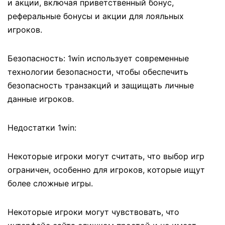
и акции, включая приветственный бонус,
реферальные бонусы и акции для лояльных
игроков.
Безопасность: 1win использует современные
технологии безопасности, чтобы обеспечить
безопасность транзакций и защищать личные
данные игроков.
Недостатки 1win:
Некоторые игроки могут считать, что выбор игр
ограничен, особенно для игроков, которые ищут
более сложные игры.
Некоторые игроки могут чувствовать, что