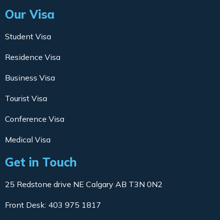
Our Visa
Student Visa
Residence Visa
Business Visa
Tourist Visa
Conference Visa
Medical Visa
Get in Touch
25 Redstone drive NE Calgary AB T3N 0N2
Front Desk: 403 975 1817