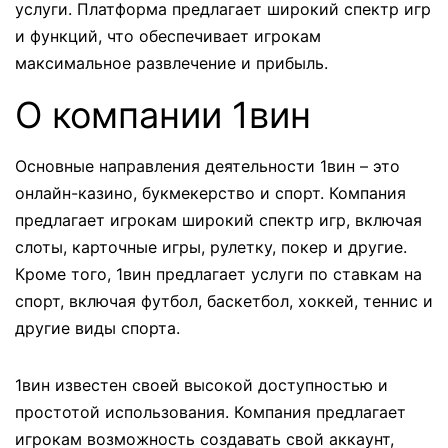
услуги. Платформа предлагает широкий спектр игр
и функций, что обеспечивает игрокам
максимальное развлечение и прибыль.
О компании 1вин
Основные направления деятельности 1вин – это
онлайн-казино, букмекерство и спорт. Компания
предлагает игрокам широкий спектр игр, включая
слоты, карточные игры, рулетку, покер и другие.
Кроме того, 1вин предлагает услуги по ставкам на
спорт, включая футбол, баскетбол, хоккей, теннис и
другие виды спорта.
1вин известен своей высокой доступностью и
простотой использования. Компания предлагает
игрокам возможность создавать свой аккаунт,