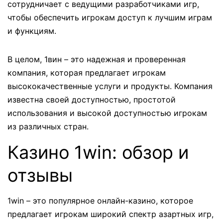
сотрудничает с ведущими разработчиками игр,
чтобы обеспечить игрокам доступ к лучшим играм
и функциям.
В целом, 1вин – это надежная и проверенная
компания, которая предлагает игрокам
высококачественные услуги и продукты. Компания
известна своей доступностью, простотой
использования и высокой доступностью игрокам
из различных стран.
Казино 1win: обзор и
отзывы
1win – это популярное онлайн-казино, которое
предлагает игрокам широкий спектр азартных игр,