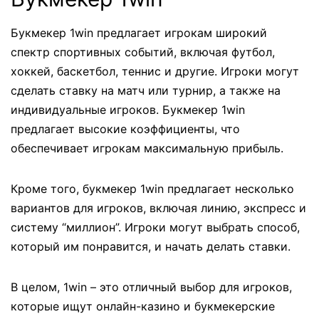
Букмекер 1win предлагает игрокам широкий
спектр спортивных событий, включая футбол,
хоккей, баскетбол, теннис и другие. Игроки могут
сделать ставку на матч или турнир, а также на
индивидуальные игроков. Букмекер 1win
предлагает высокие коэффициенты, что
обеспечивает игрокам максимальную прибыль.
Кроме того, букмекер 1win предлагает несколько
вариантов для игроков, включая линию, экспресс и
систему “миллион”. Игроки могут выбрать способ,
который им понравится, и начать делать ставки.
В целом, 1win – это отличный выбор для игроков,
которые ищут онлайн-казино и букмекерские