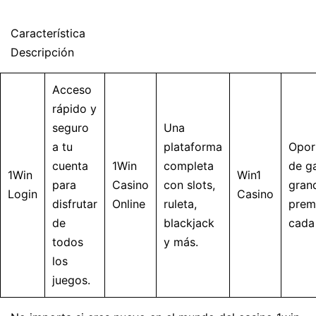
Característica
Descripción
Acceso
rápido y
seguro
Una
a tu
plataforma
Opor
cuenta
1Win
completa
de g
1Win
Win1
para
Casino
con slots,
gran
Login
Casino
disfrutar
Online
ruleta,
prem
de
blackjack
cada
todos
y más.
los
juegos.