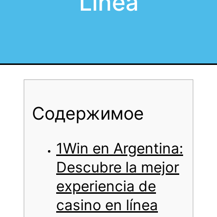
Línea
Содержимое
1Win en Argentina:
Descubre la mejor
experiencia de
casino en línea