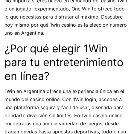
No importa si eres nuevo en el mundo del casino 1win
o un jugador experimentado, One Win te ofrece todo
lo que necesitas para disfrutar al máximo. Descubre
hoy mismo por qué 1win casino es la elección número
uno en Argentina.
¿Por qué elegir 1Win
para tu entretenimiento
en línea?
1Win en Argentina ofrece una experiencia única en el
mundo del casino online. Con 1Win login, accedes a
una plataforma segura y fácil de usar, diseñada para
brindarte diversión sin límites. En 1win casino online
encontrarás una amplia variedad de juegos, desde
tragamonedas hasta apuestas deportivas, todo en un