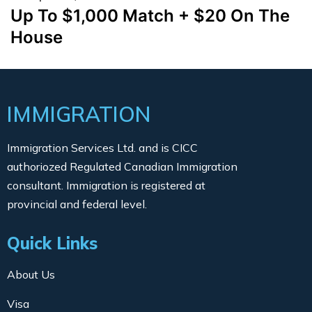
Up To $1,000 Match + $20 On The
House
IMMIGRATION
Immigration Services Ltd. and is CICC
authoriozed Regulated Canadian Immigration
consultant. Immigration is registered at
provincial and federal level.
Quick Links
About Us
Visa