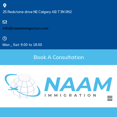
25 Redstone drive NE Calgary AB T3N 0N2
info@naamimmigration.com
Mon _ Sat: 9.00 to 18.00
Book A Consultation