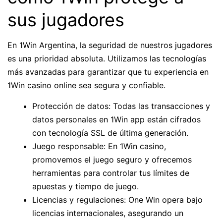
sus jugadores
En 1Win Argentina, la seguridad de nuestros jugadores
es una prioridad absoluta. Utilizamos las tecnologías
más avanzadas para garantizar que tu experiencia en
1Win casino online sea segura y confiable.
Protección de datos: Todas las transacciones y
datos personales en 1Win app están cifrados
con tecnología SSL de última generación.
Juego responsable: En 1Win casino,
promovemos el juego seguro y ofrecemos
herramientas para controlar tus límites de
apuestas y tiempo de juego.
Licencias y regulaciones: One Win opera bajo
licencias internacionales, asegurando un