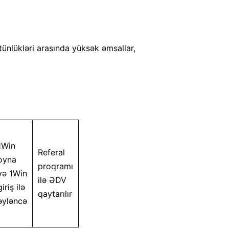
ünlükləri arasında yüksək əmsallar,
1Win
Referal
oyna
proqramı
və 1Win
ilə ƏDV
giriş ilə
qaytarılır
əyləncə