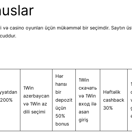
uslar
i və casino oyunları üçün mükəmməl bir seçimdir. Saytın üst
cuddur.
Hər
1Win
hansı
1Win
скачать
yyatdan
bir
Həftəlik
azerbaycan
və 1Win
 200%
depozit
cashback
və 1Win az
вход ilə
üçün
30%
dili seçimi
asan
50%
giriş
bonus