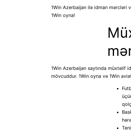
1Win Azerbaijan ilə idman mərcləri v
1Win oyna!
Müx
mər
1Win Azerbaijan saytında müxtəlif i
mövcuddur. 1Win oyna və 1Win aviato
Fut
üçün
qolç
Bask
hərə
Teni