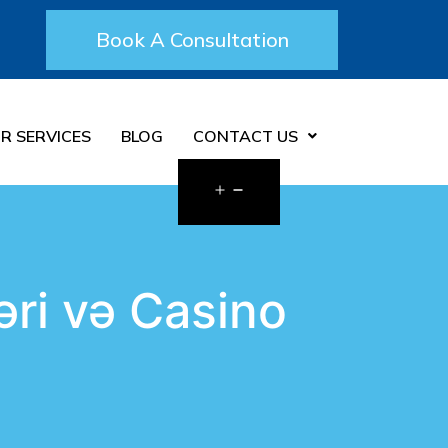
Book A Consultation
R SERVICES
BLOG
CONTACT US
ri və Casino