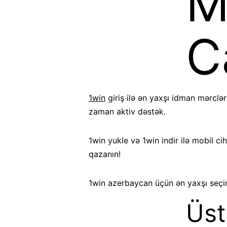
M
C
1win
giriş ilə ən yaxşı idman mərclə
zaman aktiv dəstək.
1win yukle və 1win indir ilə mobil c
qazanın!
1win azerbaycan üçün ən yaxşı seçi
Üst