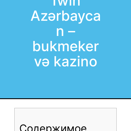
1win
Azərbayca
n –
bukmeker
və kazino
Содержимое