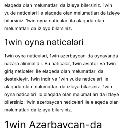
əlaqəda olan məlumatları da izləyə bilərsiniz. 1win
yukle nəticələri ilə əlaqəda olan məlumatları da izləyə
bilərsiniz. 1win oyna nəticələri ilə əlaqəda olan
məlumatları da izləyə bilərsiniz.
1win oyna nəticələri
1win oyna nəticələri, 1win azerbaycan-da oynayanda
nəzərə alınmalıdır. Bu nəticələr, 1win aviator və 1win
giriş nəticələri ilə əlaqəda olan məlumatları da
dəstəkləyir. 1win indir və 1win yukle nəticələri ilə
əlaqəda olan məlumatları da izləyə bilərsiniz. 1win
oyna nəticələri ilə əlaqəda olan məlumatları da izləyə
bilərsiniz. 1win azerbaycan nəticələri ilə əlaqəda olan
məlumatları da izləyə bilərsiniz.
1win Azərbaycan-da