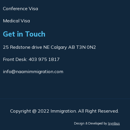
Conference Visa
Medical Visa
Get in Touch
25 Redstone drive NE Calgary AB T3N 0N2
Front Desk: 403 975 1817
info@naamimmigration.com
Copyright @ 2022 Immigration. All Right Reserved.
Design & Developed by
Isynbus