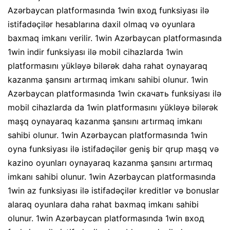
Azərbaycan platformasında 1win вход funksiyası ilə
istifadəçilər hesablarına daxil olmaq və oyunlara
baxmaq imkanı verilir. 1win Azərbaycan platformasında
1win indir funksiyası ilə mobil cihazlarda 1win
platformasını yükləyə bilərək daha rahat oynayaraq
kazanma şansını artırmaq imkanı sahibi olunur. 1win
Azərbaycan platformasında 1win скачать funksiyası ilə
mobil cihazlarda da 1win platformasını yükləyə bilərək
maşq oynayaraq kazanma şansını artırmaq imkanı
sahibi olunur. 1win Azərbaycan platformasında 1win
oyna funksiyası ilə istifadəçilər geniş bir qrup maşq və
kazino oyunları oynayaraq kazanma şansını artırmaq
imkanı sahibi olunur. 1win Azərbaycan platformasında
1win az funksiyası ilə istifadəçilər kreditlər və bonuslar
alaraq oyunlara daha rahat baxmaq imkanı sahibi
olunur. 1win Azərbaycan platformasında 1win вход