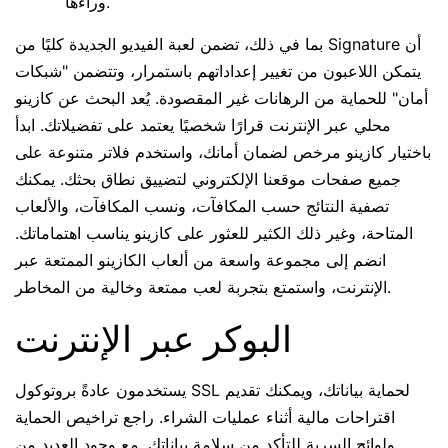
وراءها.
بما في ذلك، تضمن لعبة الفيديو الجديدة كليًا من Signature أن
يتمكن اللاعبون من تغيير إعداداتهم باستمرار، وتتضمن "شبكات
أمان" للحماية من الرهانات غير المقصودة. يُعد البحث عن كازينو
محلي عبر الإنترنت قرارًا شخصيًا يعتمد على تفضيلاتك. ابدأ
باختيار كازينو مرخص لضمان أمانك، واستخدم فلاتر متنوعة على
جميع صفحات موقعنا الإلكتروني لتضييق نطاق بحثك. يمكنك
تصفية النتائج حسب المكافآت، ونسب المكافآت، والألعاب
المتاحة، وغير ذلك الكثير للعثور على كازينو يناسب اهتماماتك.
انضم إلى مجموعة واسعة من ألعاب الكازينو الممتعة عبر
الإنترنت، واستمتع بتجربة لعب ممتعة وخالية من المخاطر.
البوكر عبر الإنترنت
يستخدمون عادةً بروتوكول SSL لحماية بياناتك، ويمكنك تقديم
اقتراحات مالية أثناء عمليات الشراء. راجع تراخيص الحماية
ولوائح السرية للتأكد من سلامة بياناتك. مع وجود العديد من