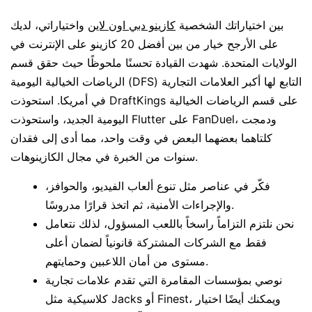
بين اختياراتك الشخصية
كازينو دبي اون لاين
واختياراتي، لديك
على الأرجح خيار من بين أفضل 20 كازينو على الإنترنت في
الولايات المتحدة. شهدت القيادة تحسنًا ملحوظًا حيث حقق قسم
الرياضات الخيالية اليومية (DFS) التابع لها أكبر العلامات التجارية
في أمريكا.
استحوذت DraftKings على قسم الرياضات الخيالية
اليومية الجديد، واستحوذت Flutter على FanDuel، ودمجت
كلتاهما بعضهما البعض في وقت واحد، مما أدى إلى فقدان
سنوات من الخبرة في مجال الكازينوهات.
فكّر في عناصر مثل تنوع ألعاب الفيديو، والحوافز،
والإجراءات الأمنية، ثم اتخذ قرارًا مدروسًا.
نحن نلتزم التزاماً راسخاً باللعب المسؤول، لذلك نتعامل
فقط مع الشركات المشتركة قانونياً لضمان أعلى
مستوى من أمان اللاعبين وحمايتهم.
نوصي بمؤسسات المقامرة التي تقدم علامات تجارية
كلاسيكية مثل Jacks أو Finest، ويمكنك أيضًا اختيار