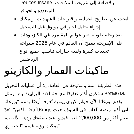
Deuces Insane، بالإضافة إلى عروض المكافآت
المتعددة والحوافز.
ابحث عن تصاريح الحماية، واقتراحات الشهادات، ويمكنك
إجراء تحليل احترافي موثوق قبل التسجيل.
بعد رحلة طويلة عبر عوالم المقامرة في الكازينوهات
على الإنترنت، يتضح أن العالم في عام 2025 سيواجه
تحديات كبيرة ولديه خيارات تناسب جميع أنواع
الرياضيين.
ماكينات القمار والكازينو
هذه الطريقة آمنة وموثوقة في العادة، إلا أن عمليات التحويل
ستكون أكثر تعقيدًا مع احتمالات إليزابيث باغ. ومثل BetMGM،
يقدم بورغاتا الآن جوائز كبرى يومية تُعرف أيضًا باسم "بورغاتا
باكس". تُعدّ DraftKings ثاني أكبر منصة ألعاب في السوق، حيث
تضم أكثر من 2,100,000 لعبة فيديو. عند تصفحك ردهة الألعاب،
يمكنك رؤية قسم "الحصري".