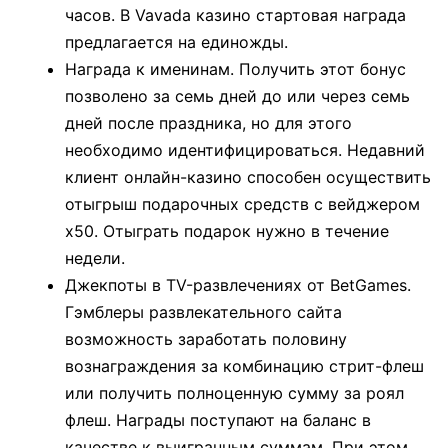
часов. В Vavada казино стартовая награда
предлагается на единожды.
Награда к именинам. Получить этот бонус
позволено за семь дней до или через семь
дней после праздника, но для этого
необходимо идентифицироваться. Недавний
клиент онлайн-казино способен осуществить
отыгрыш подарочных средств с вейджером
х50. Отыграть подарок нужно в течение
недели.
Джекпоты в TV-развлечениях от BetGames.
Гэмблеры развлекательного сайта
возможность заработать половину
вознаграждения за комбинацию стрит-флеш
или получить полноценную сумму за роял
флеш. Награды поступают на баланс в
качестве к выигранным суммам. При этом