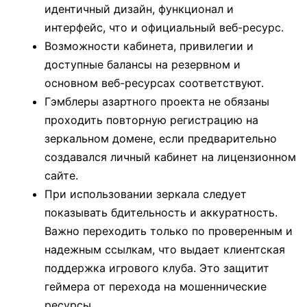
идентичный дизайн, функционал и
интерфейс, что и официальный веб-ресурс.
Возможности кабинета, привилегии и
доступные балансы на резервном и
основном веб-ресурсах соответствуют.
Гэмблеры азартного проекта не обязаны
проходить повторную регистрацию на
зеркальном домене, если предварительно
создавался личный кабинет на лицензионном
сайте.
При использовании зеркала следует
показывать бдительность и аккуратность.
Важно переходить только по проверенным и
надежным ссылкам, что выдает клиентская
поддержка игрового клуба. Это защитит
геймера от перехода на мошеннические
ресурсы.