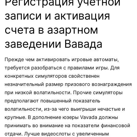
Регистрация учетной
записи и активация
счета в азартном
заведении Вавада
Прежде чем активировать игровые автоматы,
требуется разобраться с правилами игры. Для
конкретных симуляторов свойственен
незначительный размер призового вознаграждения
при низкой волатильности. Прочие симуляторы
предполагают повышенный показатель
волатильности, из-за чего выигрыши нечастые и
крупные. В дополнение юзеры Vavada должны
принимать во внимание на показатели финансовой
отдачи. Лучше видеослоты с увеличенным