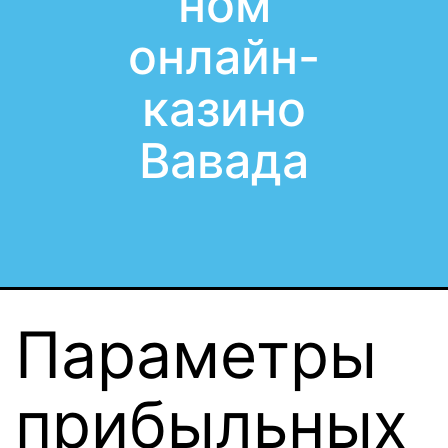
ном
онлайн-
казино
Вавада
Параметры
прибыльных