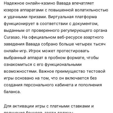
Надежное онлайн-казино Вавада впечатляет
юзеров аппаратами с повышенной волатильностью
и удачными призами. Виртуальная платформа
функционирует в соответствии с документом,
выданным от проверенного регулирующего органа
Curasao. На официальном веб-ресурсе азартного
заведения Вавада собрано больше четырех тысяч
онлайн-игр. Игрок может протестировать
выбранный аппарат в пробном формате, чтобы
ознакомиться с его функциональными
возможностями. Важное преимущество тестовой
игры основано на том, что он включается без
создания персонального кабинета и пополнения
баланса.
Для активации игры с платными ставками и
получения бонусов, гости должны