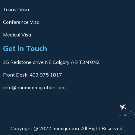
Tourist Visa
Conference Visa
Medical Visa
Get in Touch
25 Redstone drive NE Calgary AB T3N 0N2
Front Desk: 403 975 1817
info@naamimmigration.com
Copyright @ 2022 Immigration. All Right Reserved.