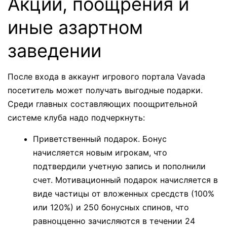
Акции, поощрения и
иные азартном
заведении
После входа в аккаунт игрового портала Vavada
посетитель может получать выгодные подарки.
Среди главных составляющих поощрительной
системе клуба надо подчеркнуть:
Приветственный подарок. Бонус
начисляется новым игрокам, что
подтвердили учетную запись и пополнили
счет. Мотивационный подарок начисляется в
виде частицы от вложенных сресдств (100%
или 120%) и 250 бонусных спинов, что
равноцценно зачисляются в течении 24