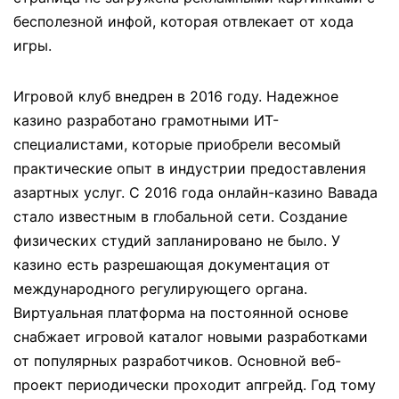
бесполезной инфой, которая отвлекает от хода
игры.
Игровой клуб внедрен в 2016 году. Надежное
казино разработано грамотными ИТ-
специалистами, которые приобрели весомый
практические опыт в индустрии предоставления
азартных услуг. С 2016 года онлайн-казино Вавада
стало известным в глобальной сети. Создание
физических студий запланировано не было. У
казино есть разрешающая документация от
международного регулирующего органа.
Виртуальная платформа на постоянной основе
снабжает игровой каталог новыми разработками
от популярных разработчиков. Основной веб-
проект периодически проходит апгрейд. Год тому