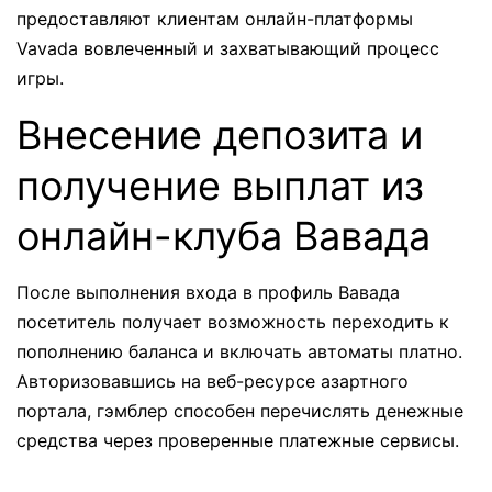
предоставляют клиентам онлайн-платформы
Vavada вовлеченный и захватывающий процесс
игры.
Внесение депозита и
получение выплат из
онлайн-клуба Вавада
После выполнения входа в профиль Вавада
посетитель получает возможность переходить к
пополнению баланса и включать автоматы платно.
Авторизовавшись на веб-ресурсе азартного
портала, гэмблер способен перечислять денежные
средства через проверенные платежные сервисы.