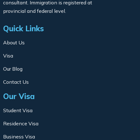
consultant. Immigration is registered at
provincial and federal level.
Quick Links
About Us
Visa
Our Blog
Contact Us
Our Visa
Student Visa
Residence Visa
Business Visa