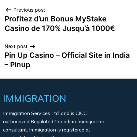
Previous post
Profitez d’un Bonus MyStake
Casino de 170% Jusqu’à 1000€
Next post
Pin Up Casino – Official Site in India
– Pinup
IMMIGRATION
Immigration Services Ltd. and is CICC
authoriozed Regulated Canadian Immigration
consultant. Immigration is registered at