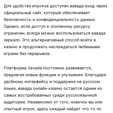
Для удобства игроков доступен вавада вход через
официальный сайт, который обеспечивает
безопасность и конфиденциальность данных.
Однако, если доступ к основному ресурсу
ограничен, всегда можно воспользоваться вавада
зеркало. Это альтернативный способ войти в
казино и продолжить наслаждаться любимыми
играми без перерывов.
Платформа Vavada постоянно развивается,
предлагая новые функции и улучшения. Благодаря
удобному интерфейсу и поддержке на русском
языке, вавада онлайн казино остается одним из
самых востребованных среди русскоязычной
аудитории. Независимо от того, новичок вы или
опытный игрок, здесь каждый найдет что-то по