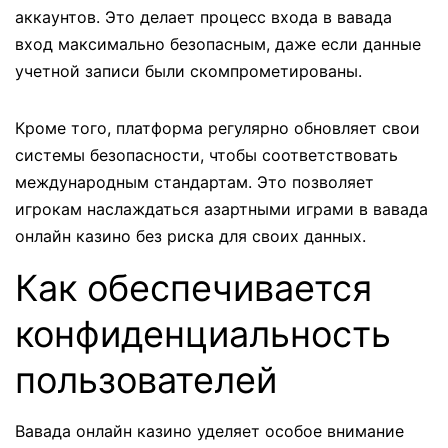
аккаунтов. Это делает процесс входа в вавада
вход максимально безопасным, даже если данные
учетной записи были скомпрометированы.
Кроме того, платформа регулярно обновляет свои
системы безопасности, чтобы соответствовать
международным стандартам. Это позволяет
игрокам наслаждаться азартными играми в вавада
онлайн казино без риска для своих данных.
Как обеспечивается
конфиденциальность
пользователей
Вавада онлайн казино уделяет особое внимание