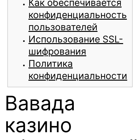
Как обеспечивается
конфиденциальность
пользователей
Использование SSL-
шифрования
Политика
конфиденциальности
Вавада
казино