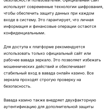
безопасности пользователей. Официальный сайт
использует современные технологии шифрования,
чтобы обеспечить защиту данных при каждом
входе в систему. Это гарантирует, что личная
информация и финансовые операции остаются
конфиденциальными.
Для доступа к платформе рекомендуется
использовать только официальный сайт или
рабочее вавада зеркало. Это позволяет избежать
мошеннических действий и обеспечивает
стабильный вход в вавада онлайн казино. Все
зеркала проходят строгую проверку на
безопасность.
Вавада казино также внедряет двухфакторную
аутентификацию для дополнительной защиты