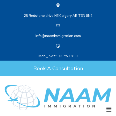
25 Redstone drive NE Calgary AB T3N 0N2
info@naamimmigration.com
Mon _ Sat: 9.00 to 18.00
Book A Consultation