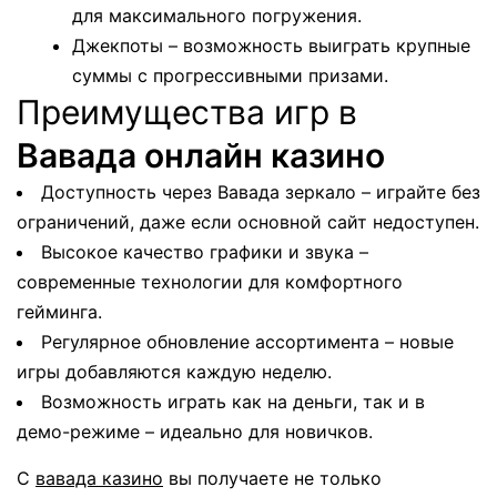
для максимального погружения.
Джекпоты – возможность выиграть крупные
суммы с прогрессивными призами.
Преимущества игр в
Вавада онлайн казино
Доступность через Вавада зеркало – играйте без
ограничений, даже если основной сайт недоступен.
Высокое качество графики и звука –
современные технологии для комфортного
гейминга.
Регулярное обновление ассортимента – новые
игры добавляются каждую неделю.
Возможность играть как на деньги, так и в
демо-режиме – идеально для новичков.
С
вавада казино
вы получаете не только