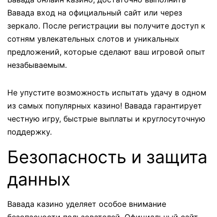
Вавада вход на официальный сайт или через
зеркало. После регистрации вы получите доступ к
сотням увлекательных слотов и уникальных
предложений, которые сделают ваш игровой опыт
незабываемым.
Не упустите возможность испытать удачу в одном
из самых популярных казино! Вавада гарантирует
честную игру, быстрые выплаты и круглосуточную
поддержку.
Безопасность и защита
данных
Вавада казино уделяет особое внимание