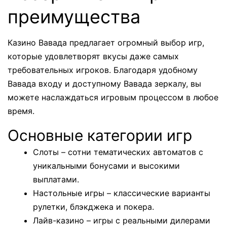
преимущества
Казино Вавада предлагает огромный выбор игр,
которые удовлетворят вкусы даже самых
требовательных игроков. Благодаря удобному
Вавада входу и доступному Вавада зеркалу, вы
можете наслаждаться игровым процессом в любое
время.
Основные категории игр
Слоты – сотни тематических автоматов с
уникальными бонусами и высокими
выплатами.
Настольные игры – классические варианты
рулетки, блэкджека и покера.
Лайв-казино – игры с реальными дилерами