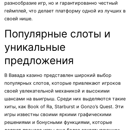
разнообразие игр, но и гарантированно честный
геймплей, что делает платформу одной из лучших в
своей нише.
Популярные слоты и
уникальные
предложения
В Вавада казино представлен широкий выбор
популярных слотов, которые привлекают игроков
своей увлекательной механикой и высокими
шансами на выигрыш. Среди них выделяются такие
хиты, как Book of Ra, Starburst и Gonzo’s Quest. Эти
игры известны своими яркими графическими
решениями и бонусными функциями, которые