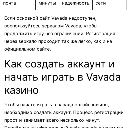
почта
минуты
надежность
сети
Если основной сайт Vavada недоступен,
воспользуйтесь зеркалом Vavada, чтобы
продолжить игру без ограничений. Регистрация
через зеркало проходит так же легко, как и на
официальном сайте.
Как создать аккаунт и
начать играть в Vavada
казино
Чтобы начать играть в вавада онлайн казино,
необходимо создать аккаунт. Процесс регистрации
прост и занимает всего несколько минут.
Перейдите на официальный сайт Vavada и нажмите