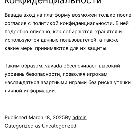
конфиденциальности
Вавада вход на платформу возможен только после
согласия с политикой конфиденциальности. В ней
подробно описано, как собираются, хранятся и
используются данные пользователей, а также
какие меры принимаются для их защиты.
Таким образом, vavada обеспечивает высокий
уровень безопасности, позволяя игрокам
наслаждаться азартными играми без риска утечки
личной информации.
Published
March 18, 2025
By
admin
Categorized as
Uncategorized