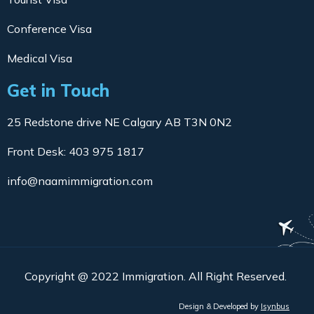
Conference Visa
Medical Visa
Get in Touch
25 Redstone drive NE Calgary AB T3N 0N2
Front Desk: 403 975 1817
info@naamimmigration.com
Copyright @ 2022 Immigration. All Right Reserved.
Design & Developed by
Isynbus