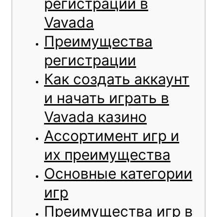
регистрации в
Vavada
Преимущества
регистрации
Как создать аккаунт
и начать играть в
Vavada казино
Ассортимент игр и
их преимущества
Основные категории
игр
Преимущества игр в