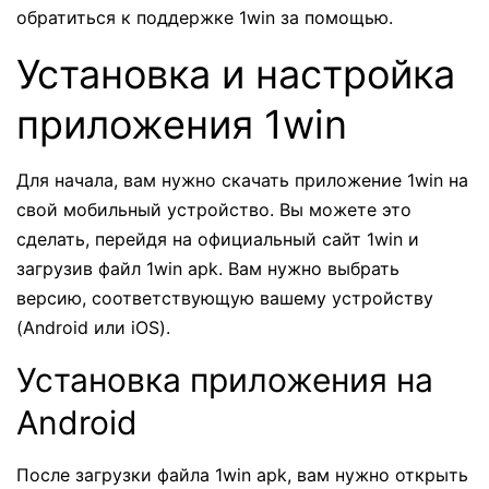
обратиться к поддержке 1win за помощью.
Установка и настройка
приложения 1win
Для начала, вам нужно скачать приложение 1win на
свой мобильный устройство. Вы можете это
сделать, перейдя на официальный сайт 1win и
загрузив файл 1win apk. Вам нужно выбрать
версию, соответствующую вашему устройству
(Android или iOS).
Установка приложения на
Android
После загрузки файла 1win apk, вам нужно открыть