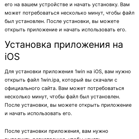
его на вашем устройстве и начать установку. Вам
может потребоваться несколько минут, чтобы файл
был установлен. После установки, вы можете
открыть приложение и начать использовать его.
Установка приложения на
iOS
Для установки приложения 1win на iOS, вам нужно
открыть файл 1win.ipa, который вы скачали с
официального сайта. Вам может потребоваться
несколько минут, чтобы файл был установлен.
После установки, вы можете открыть приложение
и начать использовать его.
После установки приложения, вам нужно