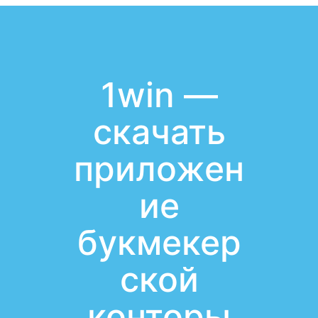
1win —
скачать
приложен
ие
букмекер
ской
конторы