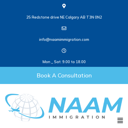
25 Redstone drive NE Calgary AB T3N 0N2
info@naamimmigration.com
Mon _ Sat: 9.00 to 18.00
Book A Consultation