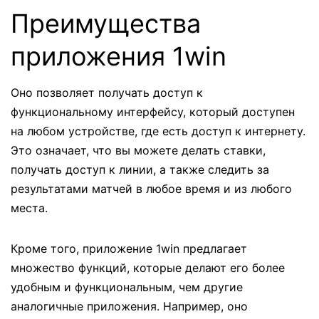
Преимущества
приложения 1win
Оно позволяет получать доступ к
функциональному интерфейсу, который доступен
на любом устройстве, где есть доступ к интернету.
Это означает, что вы можете делать ставки,
получать доступ к линии, а также следить за
результатами матчей в любое время и из любого
места.
Кроме того, приложение 1win предлагает
множество функций, которые делают его более
удобным и функциональным, чем другие
аналогичные приложения. Например, оно