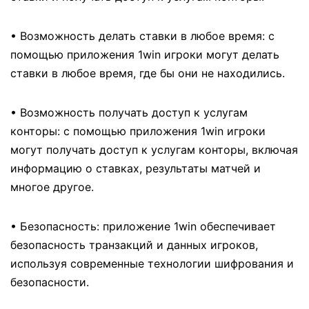
• Возможность делать ставки в любое время: с
помощью приложения 1win игроки могут делать
ставки в любое время, где бы они не находились.
• Возможность получать доступ к услугам
конторы: с помощью приложения 1win игроки
могут получать доступ к услугам конторы, включая
информацию о ставках, результаты матчей и
многое другое.
• Безопасность: приложение 1win обеспечивает
безопасность транзакций и данных игроков,
используя современные технологии шифрования и
безопасности.