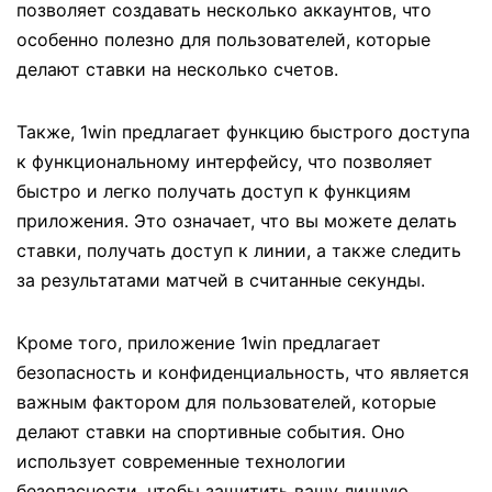
позволяет создавать несколько аккаунтов, что
особенно полезно для пользователей, которые
делают ставки на несколько счетов.
Также, 1win предлагает функцию быстрого доступа
к функциональному интерфейсу, что позволяет
быстро и легко получать доступ к функциям
приложения. Это означает, что вы можете делать
ставки, получать доступ к линии, а также следить
за результатами матчей в считанные секунды.
Кроме того, приложение 1win предлагает
безопасность и конфиденциальность, что является
важным фактором для пользователей, которые
делают ставки на спортивные события. Оно
использует современные технологии
безопасности, чтобы защитить вашу личную