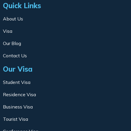
Quick Links
About Us
Visa
Our Blog
Contact Us
Our Visa
Student Visa
Residence Visa
Business Visa
Tourist Visa