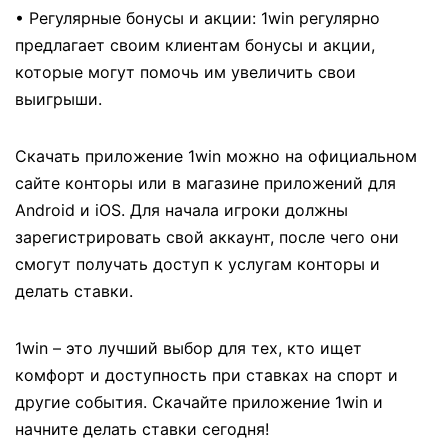
• Регулярные бонусы и акции: 1win регулярно
предлагает своим клиентам бонусы и акции,
которые могут помочь им увеличить свои
выигрыши.
Скачать приложение 1win можно на официальном
сайте конторы или в магазине приложений для
Android и iOS. Для начала игроки должны
зарегистрировать свой аккаунт, после чего они
смогут получать доступ к услугам конторы и
делать ставки.
1win – это лучший выбор для тех, кто ищет
комфорт и доступность при ставках на спорт и
другие события. Скачайте приложение 1win и
начните делать ставки сегодня!