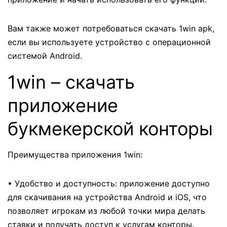
Вам также может потребоваться скачать 1win apk,
если вы используете устройство с операционной
системой Android.
1win – скачать
приложение
букмекерской конторы
Преимущества приложения 1win:
• Удобство и доступность: приложение доступно
для скачивания на устройства Android и iOS, что
позволяет игрокам из любой точки мира делать
ставки и получать доступ к услугам конторы.