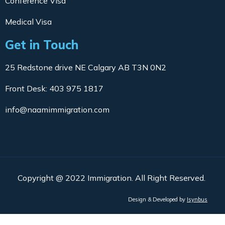
Conference Visa
Medical Visa
Get in Touch
25 Redstone drive NE Calgary AB T3N 0N2
Front Desk: 403 975 1817
info@naamimmigration.com
Copyright @ 2022 Immigration. All Right Reserved.
Design & Developed by
Isynbus